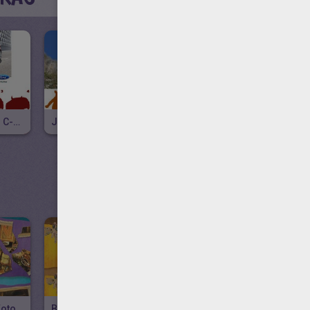
Buscar El Ford C-MAX
Juego De Sombras Del Oso De Andorra
Juego De Sombras De Andorra
JUEGOS DE PE
Recomponer Fotos Y Palabras
Busca Las Diferencias
Juego De Vigilar