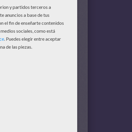
para tabletas y PC 'en nuestra
sección de noticias diarias de los
niños para descargar y colorear
sus imágenes donde quiera que
vaya. Siempre se puede imprimir
el punto de hojas de puntos para
conectar en casa también. Pon a
prueba tu memoria a un partido de
juego o ver si usted sabe tha
respuestas a los cuestionarios en
línea. Uno de nuestros nuevos
juegos populares para jugar es
Yodicity e incluso se puede llegar
a ser un Super Yodimi. No hay
nunca un momento aburrido aquí
en Hellokids con tantas
actividades divertidas para elegir:
Aprende a dibujar animales y
personajes de vacaciones con la
facilidad de instrucciones paso a
paso, leer unos cuentos y poemas
y descubrir hechos acerca de la