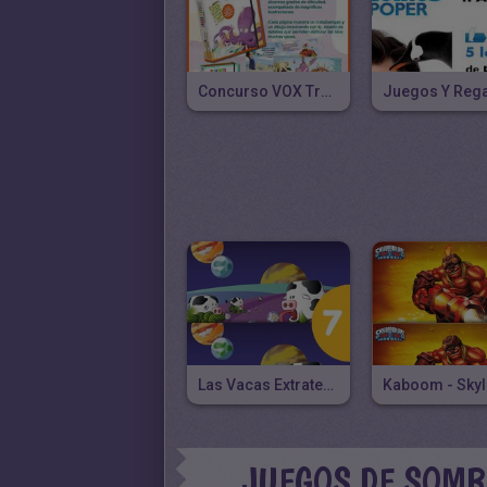
Concurso VOX Trabalenguas Para Jugar
Las Vacas Extraterrestres
JUEGOS DE SOM