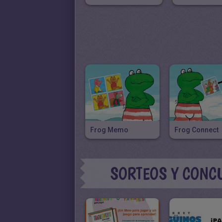
Frog Memo
Frog Connect
SORTEOS Y CONC