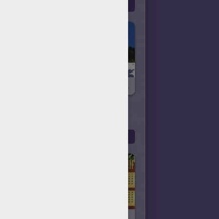
Más
Los Animales Salvajes De Andorra
Oso De Andorra Y Su Neumático
LICULAS
Más
Conoce A La Pandilla
Juego De Adivinanza