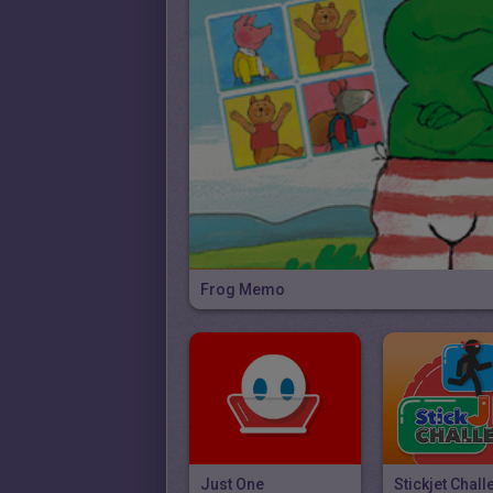
Frog Memo
Just One
Stickjet Chal