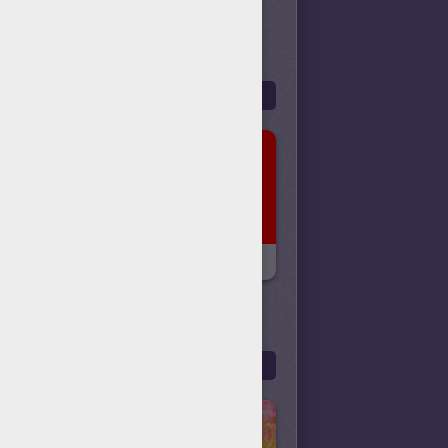
historia de los acontecimientos o
personas. Juega a los juegos de
los niños en línea Hellokids para
N LINEA
una experiencia super divertido!
Más
Just One
Más