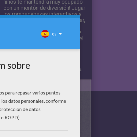
niños te mantendrá muy ocupado
con un montón de diversión! Jugar
los rompecabezas interactivos y
puzzles son divertidos para armar,
especialmente cuando debe
volver a crear la imagen antes de
que acabe el tiempo para ganar el
juego. Imprimir y jugar a los
juegos de laberinto o para
manchar la diferencia juego y
reutilizar las hojas para colorear.
Hellokids ha creado un programa
de punto interactivo donde se
puede elegir el punto a la página
punto, conectar los puntos y el
color de su foto todo en línea de
poner los puntos. Búscate
interpelar por la selección de los
diferentes juegos de palabras de
búsqueda en línea y ver si puede
encontrar todas las palabras en la
red. Leer más sobre el nuevo
punto a punto de aplicaciones