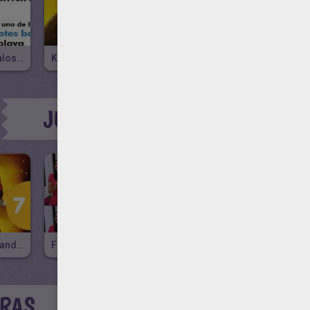
Juegos Y Regalos Para Ti Con El Sr Popper Y Sus Pingüinos
Kung Fu Panda 2, La Película
Mini Larousse
JUEGOS DE DIFERENCIAS PAR
Kaboom - Skylanders
Francesca, Violetta, Ludmila Y Maxi
Bambi En Invierno
BRAS