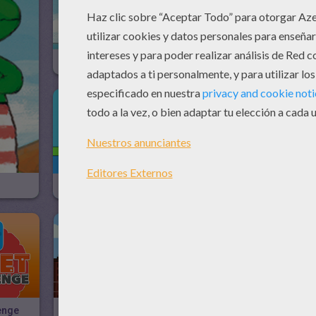
Frog Connect
Frog Puzzle
Coloring Frog
4096
lenge
Paper Flight
Death Race Online