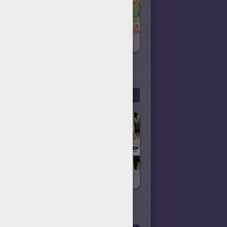
Resultados Concurso GREFUSA
Concurso BARBIE Y El Secreto De Las Hadas
A NIÑOS
Más
Juego De Las 7 Diferencias Tadeo Jones El Explorador
Observa El Nuevo Ford C-MAX