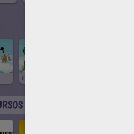
JUEGOS E
Frog Puzzle
Coloring Frog
4096
URSOS