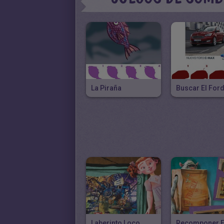
La Piraña
Laberinto Loco