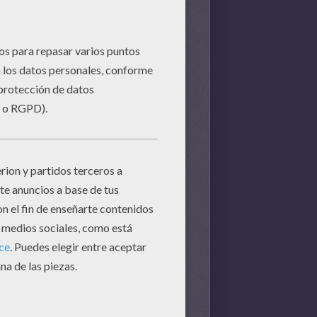
e aparece arriba a la derecha.
e la sopa de letras con Tacón.