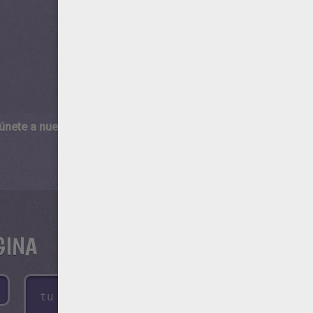
 únete a nuestro canal de vídeos para niños en Youtube:
http:/
GINA