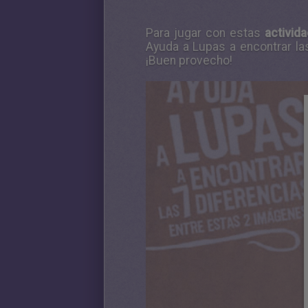
Para jugar con estas
activid
Ayuda a Lupas a encontrar las
¡Buen provecho!