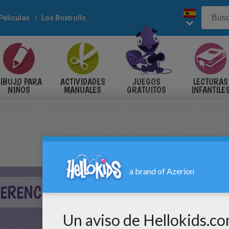
Peliculas
Los Boxtrolls
IBUJO PARA
ACTIVIDADES
JUEGOS
LECTURAS
NIÑOS
MANUALES
GRATUITOS
INFANTILE
FERENCIAS