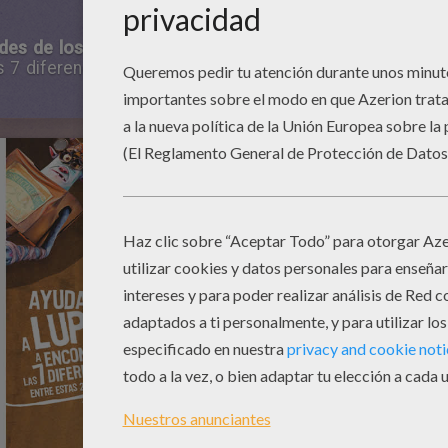
ades de los Boxtrolls
, presiona el botón para imprimir qu
 7 diferencias entre las 2 imágenes amarillas y resuelv