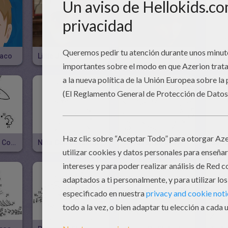
íaco
Little Jack
Doctora Madeleine
Conejo Con Un Corazón
Niña Con Corazón
Corazón En Las Manos
Cart