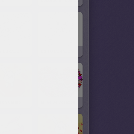
mo
Decoración Con Corazones
OSO Y CORAZON Unir Puntos
OSITO CORAZON Unir Puntos
zón Cariño
Miles De Corazones