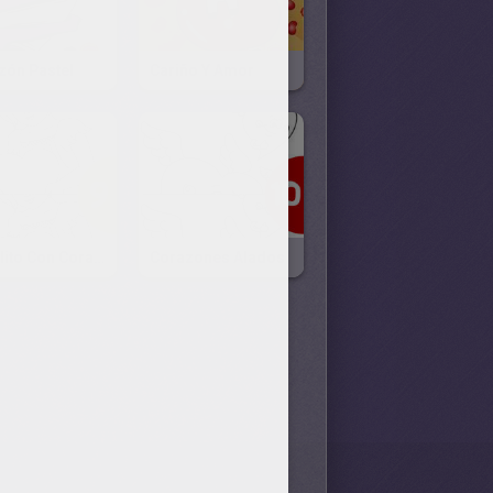
zón Pastel
Cariño Y Amor
Angelito Con Corazón
Corazones Alados