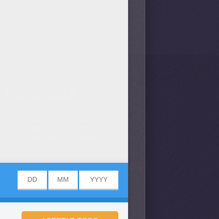
ra niños corazón (28)
Dibujo para
DÍA corazón (1)
 DIVERTIDAS
ón es un símbolo que los niños
or es un sentimiento positivo y
, no castigaremos a ningun niño
s con corazones en todas las