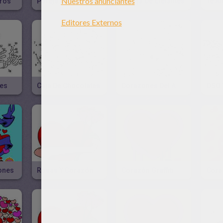
aros
Pareja De Flamingos
Pareja De Elefantes
Te A
nes
Caja De Chocolates
Corazones Del Amor
ones
Rosas Y Corazón
Corazón Graffiti
Cora