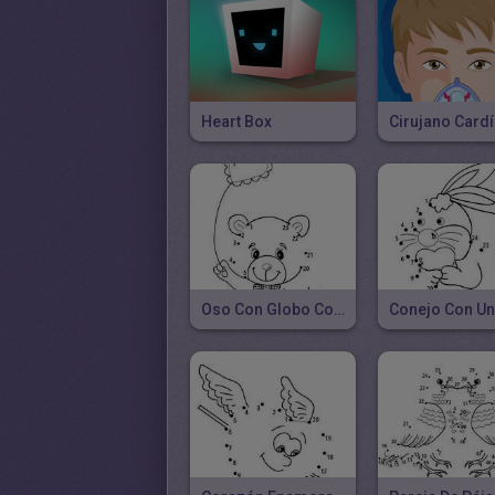
Heart Box
Cirujano Card
Oso Con Globo Corazón