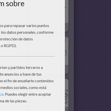
Niño Con Globos Corazones
Gato Con Corazón
el Corazón
Corazones Con Alas