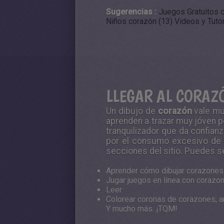
Sugerencias :
Juegos Gratuitos 
Niños corazón (13)
Videos y Tutor
LLEGAR AL CORAZ
Un dibujo de
corazón
vale mu
aprenden a trazar muy jóven po
tranquilizador que da confianz
por el consumo excesivo de 
secciones del sitio. Puedes s
Aprender cómo dibujar corazones 
Jugar juegos en línea con corazo
Leer
Colorear coronas de corazones, a
Y mucho más. ¡TQM!