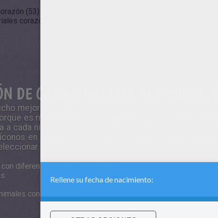
corazón (53)
Dibujos para Colorear corazón (41)
Manualidades pa
iales corazón (8)
Lecturas Infantiles corazón (1)
NOTICIAS DEL 
ÓN DE CADA NIÑO CON ACTIVIDADES
cho mejor que palabras para expresar el
Amor
. El coraz
rque es muy sencillo y su significado es evidente. El am
a a cada niño que lo recibe y lo brinda. Por consiguiente
íconos en forma de corazón. En Yodibujo hay actividade
eleccionar
con diferentes técnicas de dibujo
ns
nimales con corazones...