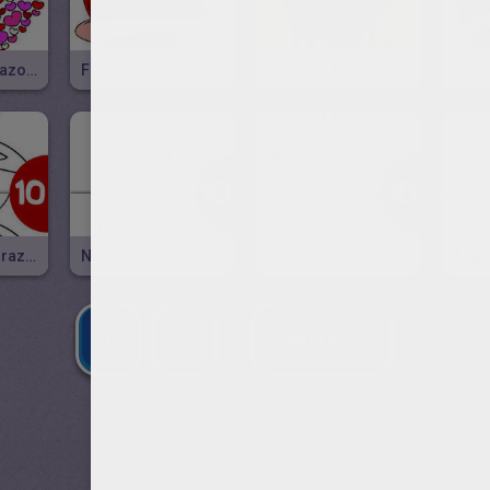
Corazón Y Corazones
Flores Y Corazón Rojo
Corazón Rojo Graffiti
Cora
Conejo Con Corazón
Niño Y Corazón
Gatito Con Corazón Grande
1
2
SIGUIENTE »