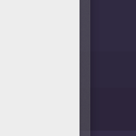
íe tu creatividad! ¡No olvides
eables y dibujos súper chulos
 imprimir que más te gusta.