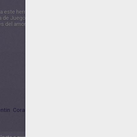
nta este hermoso diseño de Corazones del amor según te gu
ría de Juegos de puntos SAN VALENTIN está llena de color
 del amor. Consúltalos todos y selecciona el dibujo para
entin
Corazón