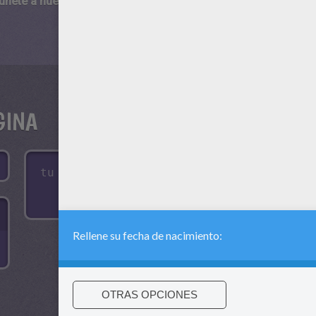
 únete a nuestro canal de vídeos para niños en Youtube:
http:/
GINA