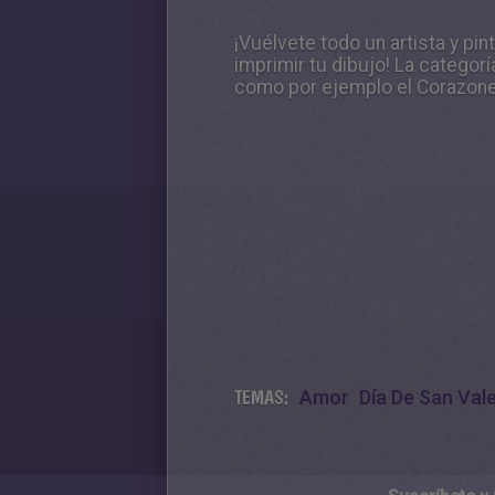
¡Vuélvete todo un artista y pi
imprimir tu dibujo! La catego
como por ejemplo el Corazones
TEMAS:
Amor
Día De San Val