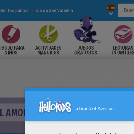
Unir los puntos
Día de San Valentín
IBUJO PARA
ACTIVIDADES
JUEGOS
LECTURAS
NIÑOS
MANUALES
GRATUITOS
INFANTILE
L AMOR