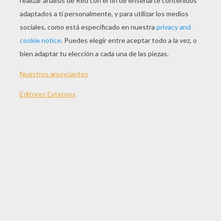
Jugar
Versión para imprimir
TEMAS:
Día De San Valentin
Corazón
Gato
Suscríbete y únete a nuestro canal de vídeos para niños en
Youtube:
http://bit.ly/20IQovi