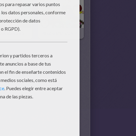
Rompecabezas SUPER PADRE
Puzzle BICI CON PAPA