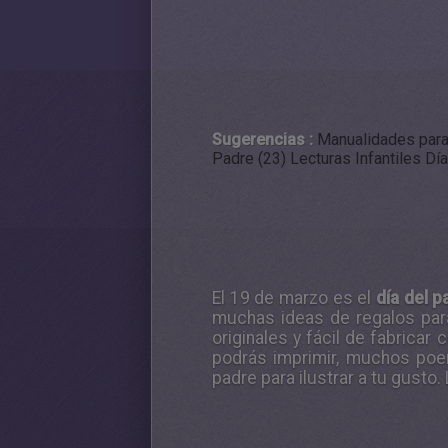
Sugerencias :
Manualidades para 
Padre (23)
Lecturas Infantiles Dí
El 19 de marzo es el
día del p
muchas ideas de regalos para
originales y fácil de fabrica
podrás imprimir, muchos poem
padre para ilustrar a tu gusto.