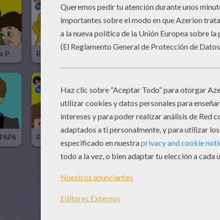
Rompecabezas PAPA CON HELADO
Rompecabezas PAPA CON SUS HIJOS
Rompecabezas CARTEL DIA DEL PADRE
 PAPA
Puzzle PAPA CON HELADO
Puzzle PAPA CON SUS HIJOS