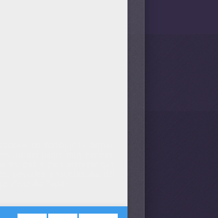
6)
Dibujo para Niños Día del
atuitos Día del Padre (10)
a sección de Yodibujo te damos
es dia del padre muy bonitas,
ia del padre para colorear que
, postales y tarjetas día del
o. ¡Feliz día Papá!