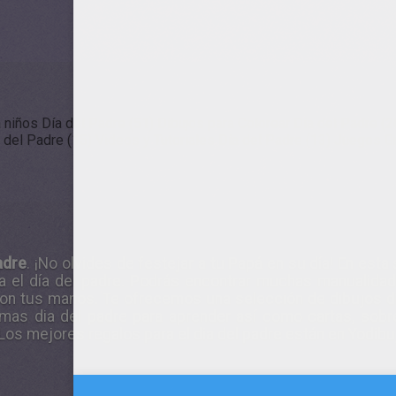
niños Día del Padre (51)
Dibujos para Colorear Día del Padre (2
a del Padre (15)
Videos y Tutoriales Día del Padre (13)
Juegos Gr
adre
. ¡No olvides de festejar a tu Papá en su día! En est
 el día del padre. Podrás encontrar muchas manualidad
r con tus manos. Te ofrecemos una selección de dibujos d
as dia del padre para aprender así como cartas, sobres
 Los mejores regalos para el dia del padre están en Yodibuj