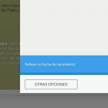
niños Día del Padre (51)
Dibujos para Colorear Día del Padre (2
a del Padre (15)
Videos y Tutoriales Día del Padre (13)
Juegos Gr
adre
. ¡No olvides de festejar a tu Papá en su día! En est
 el día del padre. Podrás encontrar muchas manualidad
r con tus manos. Te ofrecemos una selección de dibujos d
as dia del padre para aprender así como cartas, sobres
 Los mejores regalos para el dia del padre están en Yodibuj