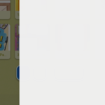
Tarjeta Dia Del Padre GLOBOS
Tarjeta Dia Del Padre HIJO Y PADRE
Tarjeta Dia Del Padre CORAZONES
3 Fotos Dia Del Padre LANA ROSA
1 Foto Dia Del Padre CURITAS
1
2
SIGUIENTE »