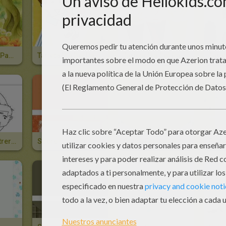
Tarjeta Dia Del Padre OSOS
Tarjeta Dia Del Padre HIJA Y PADRE
Tarjeta Dia Del Padre COPAS
Fabricar Un Letrero ¡Prohibido El Paso! (padres)
Sobre Corazón Naranja
Sobre Felicidad
Papel