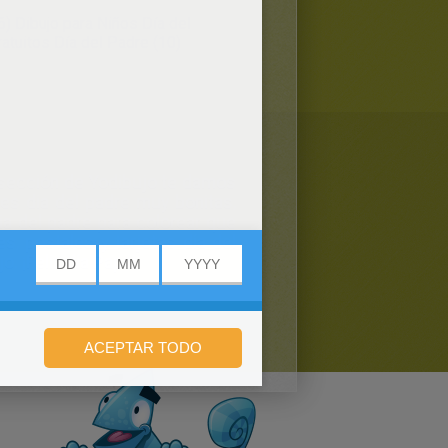
6)
Dibujo para Niños Día del
atuitos Día del Padre (10)
a sección de Yodibujo te damos
es dia del padre muy bonitas,
ia del padre para colorear que
, postales y tarjetas día del
o. ¡Feliz día Papá!