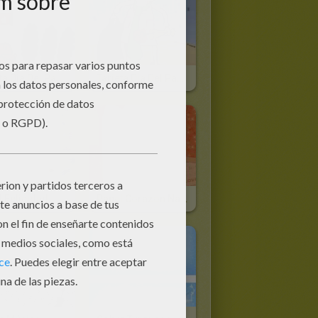
Tarjeta Dia Del Padre CASA
Tarjeta Dia Del Padre NIÑA
 Felicidad
Papel Corazon Naranja