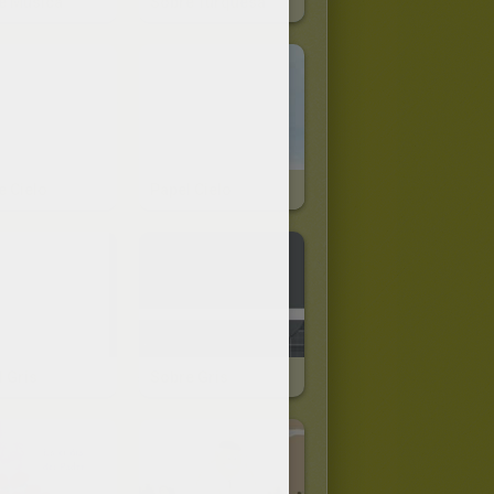
e Música
Sobre Turquesa
e Cielo
Papel Cielo
 Gris
Sobre Gris