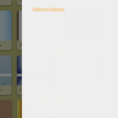
Sobre Kaki
Sobre Suerte
Sobr
a
Papel Moreno
Sobre Moreno
Sobr
os
Sobre Azul Eléctrico
Papel Azul Electrico
Papel