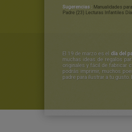
Sugerencias :
Manualidades para 
Padre (23)
Lecturas Infantiles Dí
El 19 de marzo es el
día del p
muchas ideas de regalos para
originales y fácil de fabrica
podrás imprimir, muchos poem
padre para ilustrar a tu gusto.