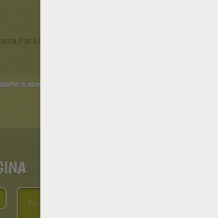
arta Para Niños
 únete a nuestro canal de vídeos para niños en Youtube:
http:/
GINA