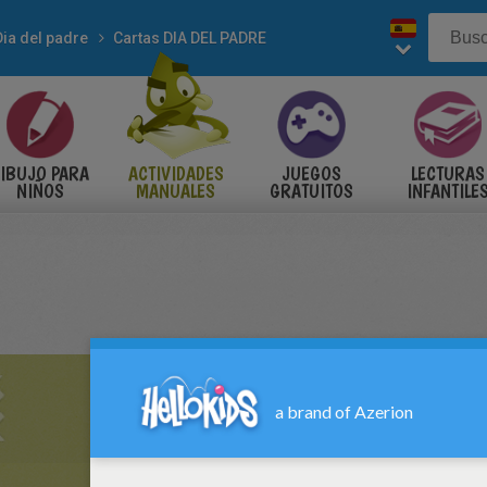
Dia del padre
Cartas DIA DEL PADRE
IBUJO PARA
ACTIVIDADES
JUEGOS
LECTURAS
NIÑOS
MANUALES
GRATUITOS
INFANTILE