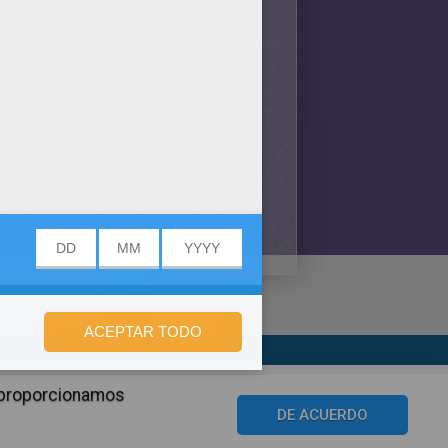
nteractiva. Déjate atrapar en el
réscate la memoría y vuelve a
n de privacidad
n proporcionamos
©2016 Azerion. All rights reserved.
DE ACUERDO