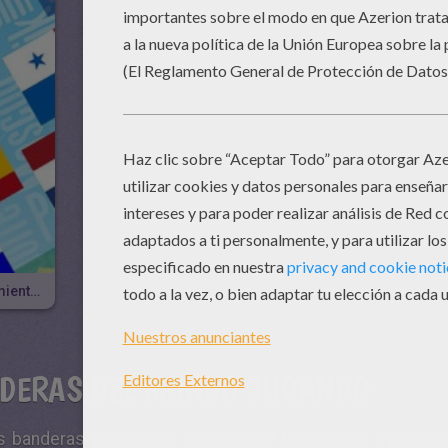
Banderas Del Mundo, Poner Tus Conocimientos A Prueba
NDERAS DEL MUNDO JUGANDO
s banderas y capitales del mundo? Para poner a prueba