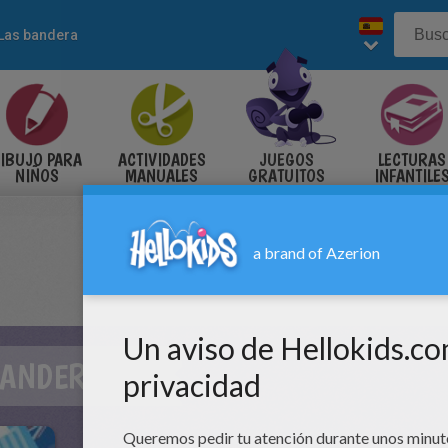
Las bandera
IBUJO PARA
ACTIVIDADES
JUEGOS
LECTURAS
NIÑOS
MANUALES
GRATUITOS
INFANTILE
BANDERAS