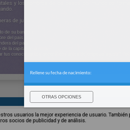
itales y los nombres de los paises del mundo de forma i
gando.
aneras de jugar:
do de su bandera
bre del país
andera del país
 de la capital de un país
sar tus conocimientos geográficos antes de empezar a jugar? Ref
:
support@hellokids.com
|
Conditions
|
Cookies
|
La configuració
 nuestros usuarios la mejor experiencia de usuario. Tambié
ros socios de publicidad y de análisis.