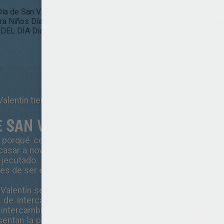
ía de San Valentin (90)
Dibujos para Colorear Día de San Valenti
ra Niños Día de San Valentin (29)
Videos y Tutoriales Día de San 
EL DÍA Día de San Valentin (2)
Valentín tiene lugar el 14 de febrero de cada año.
E SAN VALENTÍN
es porqué celebramos el
día de los enamorados el 14 de
asar a novios en secreto que lo tenían prohibido. Por hab
jecutado. En la cárcel, El sacerdote Valentín se enamor
tes de ser ejecutado justamente el día 14 de febrero.
 Valentín se observa en casi todos los países como la fie
ad de intercambiar cartas y regalos para demostrarse s
 intercambian regalos ilustrados con símbolos fuertes: 
sentan la pasión, o chocolates. Hoy, el Día de San Valent