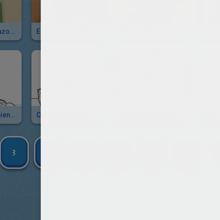
Carta Con Corazones En Relieve
El Comecoco De Papel
Papiroflexia: La Flor
Pareja De Serpientes
Caracoles Enamorados
Pareja De Caballos
3
4
5
6
7
8