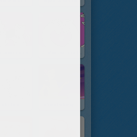
Cita Romántica Con Helado
Tarjeta De San Valentín Y Chocolates
s Enamorados
Jirafas Enamoradas
ts En Lata
La Vela De Betsy