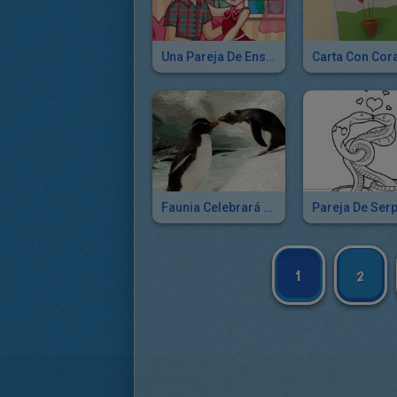
Una Pareja De Ensueño
Faunia Celebrará San Valentín Homenajeando A Sus Parejas De Pingüinos Más Veteranas
1
2