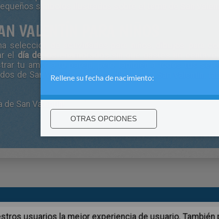
equeños símbolos ilustrados sobre el tema de San Valent
SAN VALENTÍN PARA NIÑOS
a selección de actividades para niños, dibujos para col
ar el
día de los enamorados
sin que gastes un centavo. 
trar tu amor a tu pareja, pero también a todos tus ser
mados de
San Valentin
, colorear dibujos de San Valentín, f
a de San Valentín
!
:
support@hellokids.com
|
Conditions
|
Cookies
|
La configuració
 nuestros usuarios la mejor experiencia de usuario. Tambié