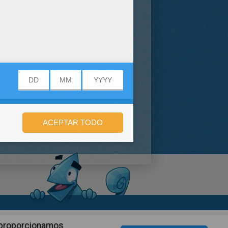
ín.
orear, cartas, manualidades e
El día de San Valentin es una
es queridos. Podrás escoger y
abricar regalos muy chulos para
n de privacidad
n proporcionamos