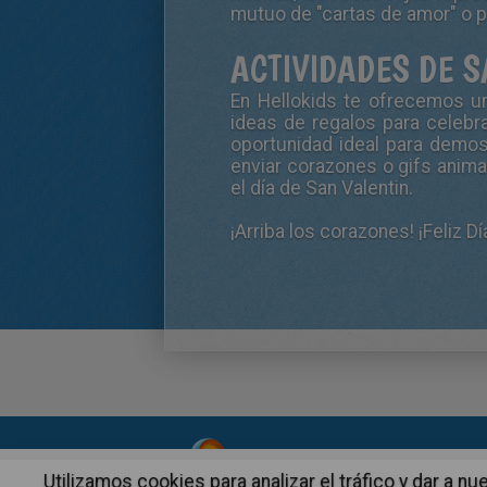
mutuo de "cartas de amor" o p
ACTIVIDADES DE 
En Hellokids te ofrecemos un
ideas de regalos para celebr
oportunidad ideal para demos
enviar corazones o gifs ani
el día de San Valentin.
¡Arriba los corazones! ¡Feliz
Dí
About
|
Advertising
| Contact
Utilizamos cookies para analizar el tráfico y dar a