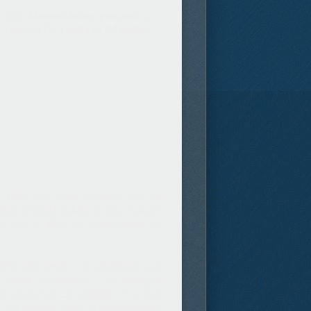
n (86)
Manualidades para niños
Valentin (5)
Lecturas Infantiles
 febrero
? San Valentín erá un
er transgredido la ley, estuvó
ó de la hija del carcelero. Le
sta del amor y la amistad. Las
u amor recíproco. Los amigos
un corazón, un Cúpido con sus
ín se asocia con el intercambio