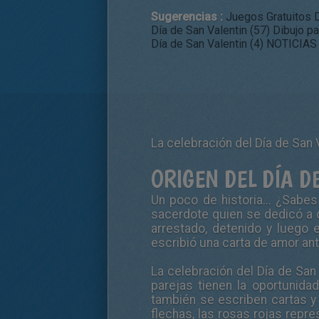
Sugerencias :
Juegos Gratuitos D
Día de San Valentin (57)
Dibujo pa
Día de San Valentin (4)
NOTICIAS D
La celebración del Día de San 
ORIGEN DEL DÍA D
Un poco de historia... ¿Sab
sacerdote quien se dedicó a c
arrestado, detenido y luego e
escribió una carta de amor an
La celebración del Día de San
parejas tienen la oportunid
también se escriben cartas y
flechas, las rosas rojas repre