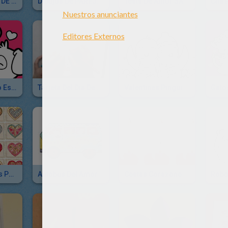
Laberintos DIA DE SAN VALENTIN
Dibujos De PAREJAS Para Colorear
Tests De Amor SAN VALENTIN
Conejo Y Perro Están Enamorados
Tarjeta Del Día De San Valentín
Valentines Pingüinos
Gato
Sellos Caseros Para Decorar Cartas De San Valentín
Autobús Del Amor
Cestas Corazones De Papel
Robo