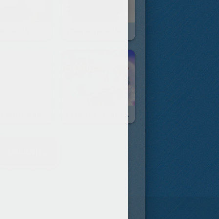
Tarjeta Pop-Up Con Una Ventana Corazón
¿Cómo Hacer Un Pompón En Forma De Corazón?
Gato Y El Ratón Enamorados
Fashion Love Story Parte 2
SIGUIENTE »