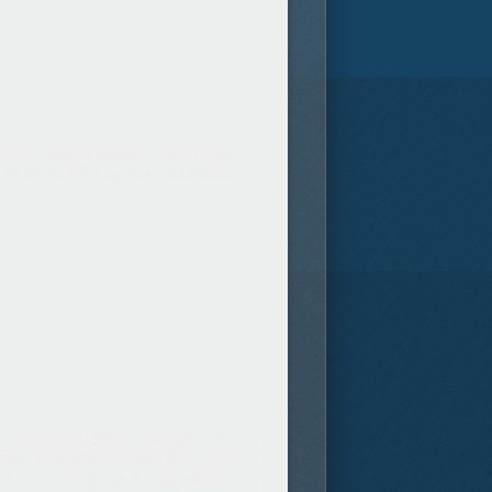
n (86)
Manualidades para niños
Valentin (5)
Lecturas Infantiles
 febrero
? San Valentín erá un
er transgredido la ley, estuvó
ó de la hija del carcelero. Le