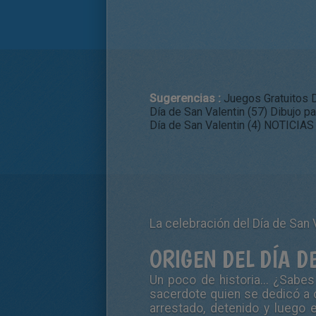
Sugerencias :
Juegos Gratuitos D
Día de San Valentin (57)
Dibujo pa
Día de San Valentin (4)
NOTICIAS D
La celebración del Día de San 
ORIGEN DEL DÍA D
Un poco de historia... ¿Sab
sacerdote quien se dedicó a c
arrestado, detenido y luego e