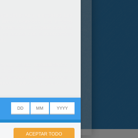
sta del amor y la amistad. Las
u amor recíproco. Los amigos
un corazón, un Cúpido con sus
ín se asocia con el intercambio
ín.
orear, cartas, manualidades e
El día de San Valentin es una
es queridos. Podrás escoger y
abricar regalos muy chulos para