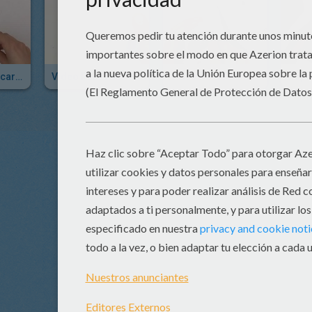
Video De Fabricar Una Pulsera De Perlas
Video Para Fabricar Anillo Cabochon
Video Para Fabricar Aretes Coloridos