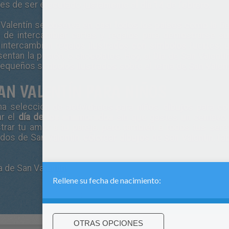
tes de ser ejecutado justamente el día 14 de febrero.
 Valentín se observa en casi todos los países como la fie
ad de intercambiar cartas y regalos para demostrarse s
 intercambian regalos ilustrados con símbolos fuertes: 
sentan la pasión, o chocolates. Hoy, el Día de San Valent
equeños símbolos ilustrados sobre el tema de San Valent
SAN VALENTÍN PARA NIÑOS
a selección de actividades para niños, dibujos para col
ar el
día de los enamorados
sin que gastes un centavo. 
trar tu amor a tu pareja, pero también a todos tus ser
mados de
San Valentin
, colorear dibujos de San Valentín, f
a de San Valentín
!