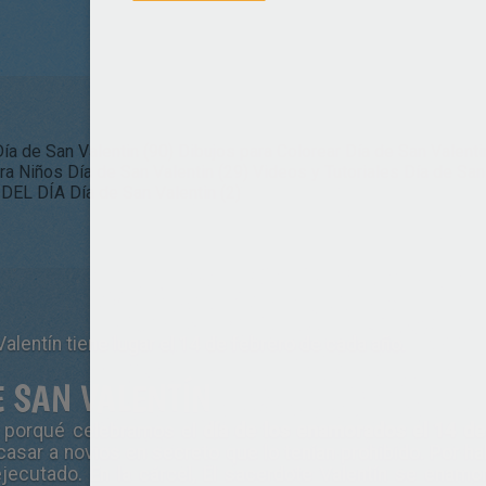
ía de San Valentin (90)
Dibujos para Colorear Día de San Valenti
ra Niños Día de San Valentin (29)
Videos y Tutoriales Día de San 
EL DÍA Día de San Valentin (2)
Valentín tiene lugar el 14 de febrero de cada año.
E SAN VALENTÍN
es porqué celebramos el
día de los enamorados el 14 de
asar a novios en secreto que lo tenían prohibido. Por hab
jecutado. En la cárcel, El sacerdote Valentín se enamor