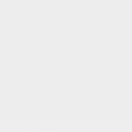
EVALUAR ESTA PÁGINA
TUS PUNTOS
Utilizamos cookies