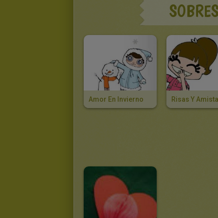
SOBRES
Amor En Invierno
Risas Y Amist