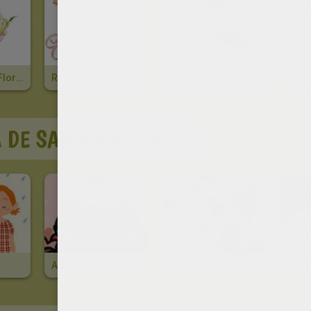
Composición Floral
Ramo De Rosas
Móvil Conejos & Corazones
Móvi
A DE SAN VALENTIN
Amor Kawaii
Corazones Multicolores
Justo