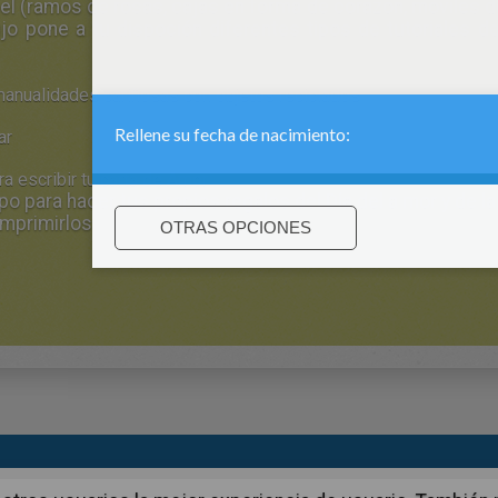
pel (ramos de rosas, cajas en forma de corazon, móviles 
o pone a tu dispoción diferentes tipos de tutoriales d
manualidades cariñosas con objetos reciclados
ar
a escribir tu carta de Amor
o para hacer tus propios regalos del Día del a mor y de 
imprimirlos
:
support@hellokids.com
|
Conditions
|
Cookies
|
La configuració