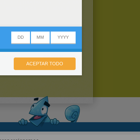
de amor) y mucho más ... Y porque
e manualidades para fabricar tus
la Amistad, puedes
colorear
n de privacidad