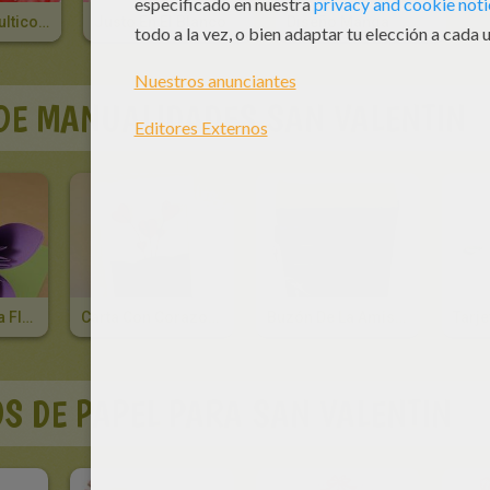
Corazones Multicolores
Justo En El Blanco
Diseño Manga
DE MANUALIDADES SAN VALENTIN
Papiroflexia: La Flor
Carta Con Corazones En Relieve
Buzón De La Amistad
S DE PAPEL PARA SAN VALENTIN