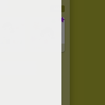
Más
posas
Flores
TENIDOS