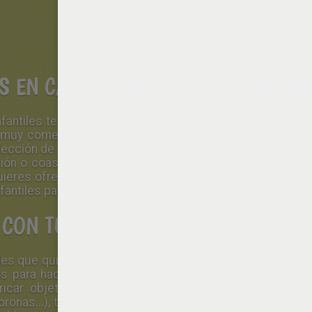
 EN CASA PARA EL DÍA DE SAN VA
fantiles
te damos buenas ideas para fabricar tus propios
muy comercial durante el que se suele ofrecer objetos p
cción de manualidades infantiles gratis muy chulas para 
ión o coas que tienes en tu casa sin que te cueste un 
ieres ofrecer a tus seres amados, armarte de paciencia, 
antiles para san valentin.
 CON TUS MANOS Y TU CORAZÓN
s que quieres fabricar según la relación que tienes con la
 para hacer para decir ¡Feliz Ssan Valentín! a todos t
ricar objetos utiles en forma de [corazón] (cajas de ta
oronas...), taumatropos de Amor imprimir y personalizar
t