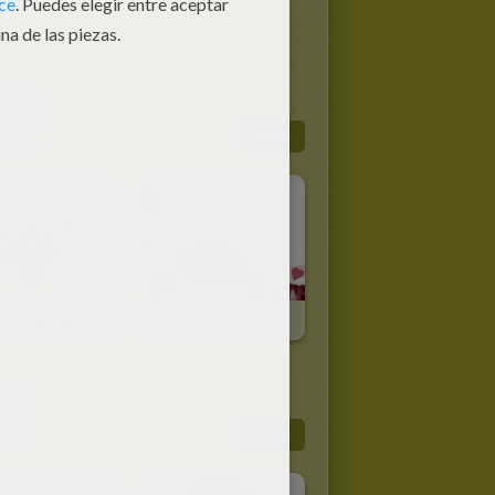
Más
Tarjeta Pop-Up 3D Corazón
Tarjetero Con Corazones
Más