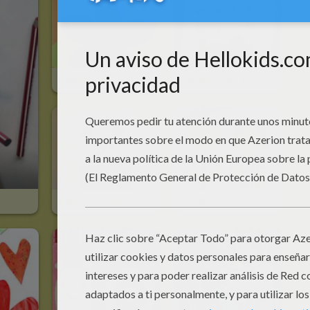
Papiroflexia: La Flor
Tarjeta Pop-Up Con Una Ventana Corazón
Carta Con Corazones En Relieve
I Love You