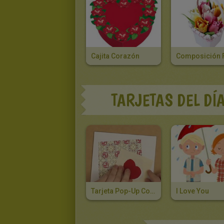
Cajita Corazón
TARJETAS DEL DÍ
Tarjeta Pop-Up Con Una Ventana Corazón
I Love You