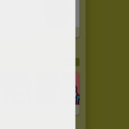
l Romántico
Caja Hexagonal
Más
 En El Blanco
Diseño Manga