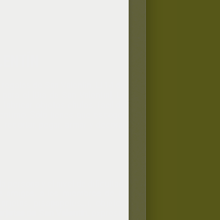
LENTÍN
regalos de San Valentín
. El 14 de
ara el [Día de San Valentin]. En
fabricar objetos chulos, fácil de
centimo. Sólo tienes que escoger
recortar, pegar, armar y decorar
 persona y el nivel de dificultad.
us amigos, a los miembros de tu
rjetas, pisapapeles...), objetos
arjetas de San Valentín
, expresar