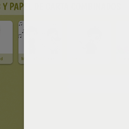
 Y PAPEL DE CARTA COMBINADOS
ad
Música Del Corazón
Pienso En Ti
Mari
OTROS CON