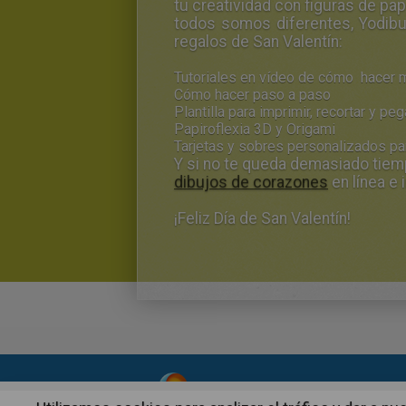
tu creatividad con figuras de pa
todos somos diferentes, Yodibuj
regalos de San Valentín:
Tutoriales en vídeo de cómo hacer 
Cómo hacer paso a paso
Plantilla para imprimir, recortar y peg
Papiroflexia 3D y Origami
Tarjetas y sobres personalizados par
Y si no te queda demasiado tiemp
dibujos de corazones
en línea e 
¡Feliz Día de San Valentín!
About
|
Advertising
| Contact