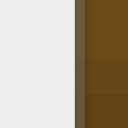
ación en Bloomix te faltaba?
a tus paginas favoritas de
mación en Bloomix y da rienda
e por el rojo, escoge los