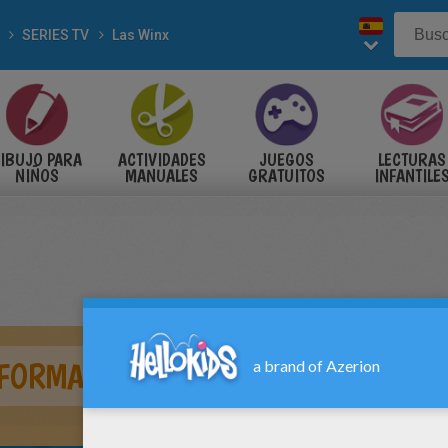
SERIES TV
Las Winx
IBUJO PARA
ACTIVIDADES
JUEGOS
LECTURAS
NIÑOS
MANUALES
GRATUITOS
INFANTILE
FORMACIÓN EN BLOOMIX