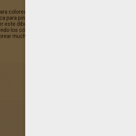
ara colorear guardados pero este diseño Bloom, transform
ca para pintar, luego guardarlo en tu ordenador o añadirlo 
er este dibujo! Juega con este diseño de Bloom, transfor
ndo los códigos de colores establecidos. ¡Cambia el verd
lorear muchos dibujos para pintar