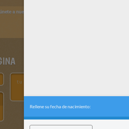
 únete a nuestro canal de vídeos para niños en Youtube:
http:/
GINA