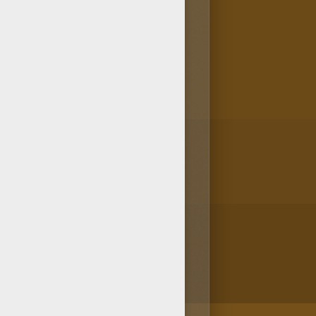
ponemos en Hellokids. Es un
ar? ¡También te gustará este
Winx para colorear