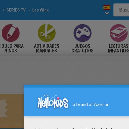
SERIES TV
Las Winx
IBUJO PARA
ACTIVIDADES
JUEGOS
LECTURAS
NIÑOS
MANUALES
GRATUITOS
INFANTILE