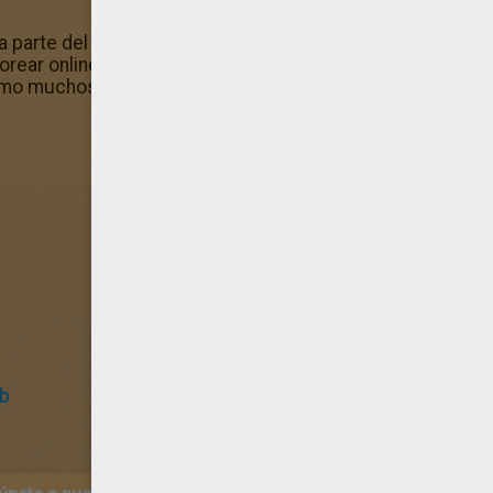
parte del conjunto de Las Winx para colorear que te pro
lorear online. ¿Eres fan número uno del dibujo para colore
mo muchos otros dibujos del mismo tema en el canal Las 
ub