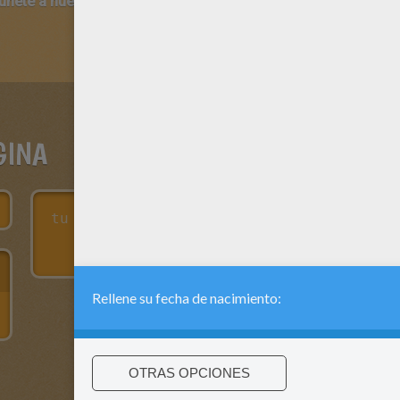
 únete a nuestro canal de vídeos para niños en Youtube:
http:/
GINA