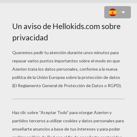
SERIES TV PARA
COLOREAR
Teen Titans Beast Boy Et Cyborg
Ladybug Y Chat Noir