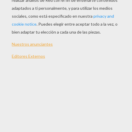
Marinette Dupain-Cheng Es La Heroína Ladybug
Monstruos Yokai Watch Felices
Educación Consciente Stevonnie
Darwin Watterson
DIBUJOS PARA PINTAR
BOB ESPONJA