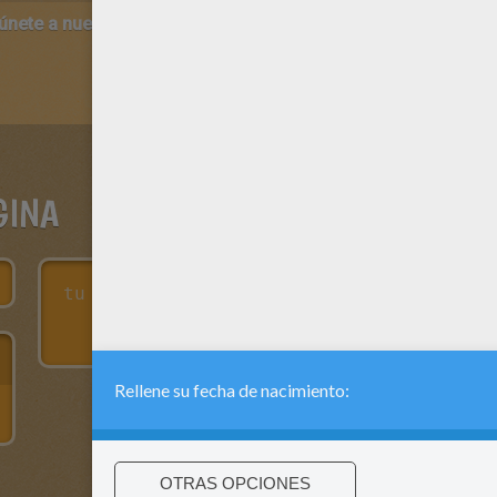
 únete a nuestro canal de vídeos para niños en Youtube:
http:/
GINA