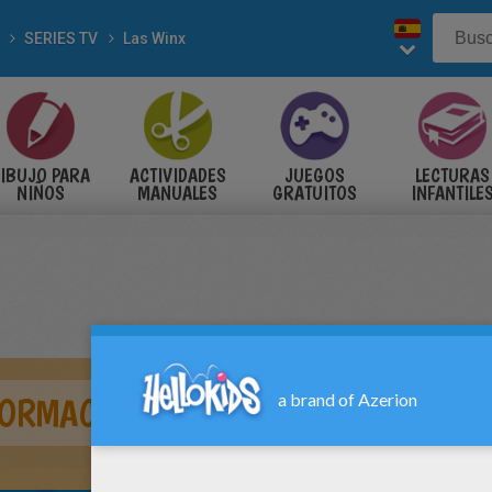
SERIES TV
Las Winx
IBUJO PARA
ACTIVIDADES
JUEGOS
LECTURAS
NIÑOS
MANUALES
GRATUITOS
INFANTILE
ORMACIÓN EN SIRENIX