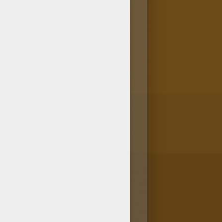
uy hermoso. ¡Sabes que si te
más tarde! Mejora tu destreza,
on las herramientas de la