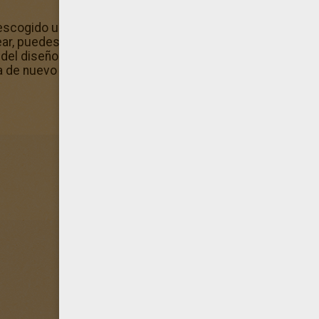
escogido un dibujo de Musa, transformación en Sirenix m
ar, puedes colorearlos todos o guardarlos para pintarlos 
 del diseño Musa, transformación en Sirenix, y diviértete c
a de nuevo con todos los Las Winx para colorear!