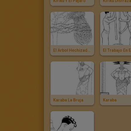
Kiriku Y El Pajaro
Kiriku Disfraz
El Arbol Hechizado Por Karaba
Karaba La Bruja
Karaba