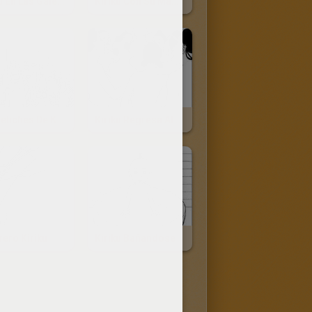
Kiriku En Las Galerias Subterraneas
Kiriku Con Su Mama
Los Fetiches De Karaba
Kiriku Regresa Al Pueblo
ero Kiriku
Kiriku Bañandose