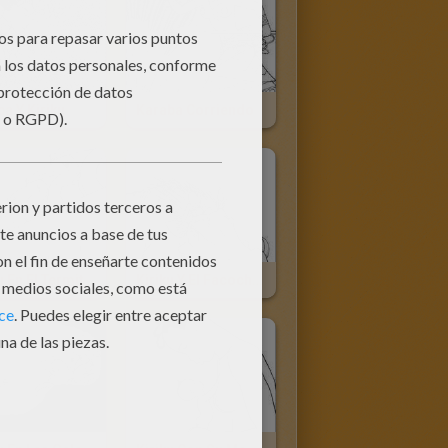
a Y Kiriku
Karaba Corriendo
Kiriku En El Termitero
Kiriku Y El Facochero