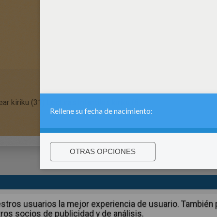
ar kiriku (31)
Lecturas Infantiles kiriku (6)
:
support@hellokids.com
|
Conditions
|
Cookies
|
La configuració
 nuestros usuarios la mejor experiencia de usuario. Tambié
ros socios de publicidad y de análisis.