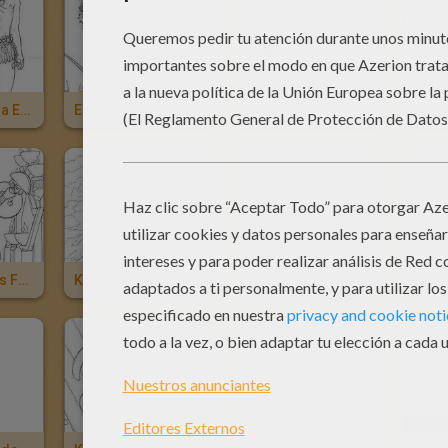
Kiriku Y La Bruja Enamorados
El Arbol
Flores De Kiriku
Karab
Karaba Con Los Fetiches
Kiriku Con Su Abuelo
Kiriku Con El Gran Sabio