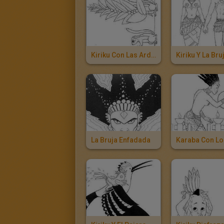
Kiriku Con Las Ardillas
La Bruja Enfadada