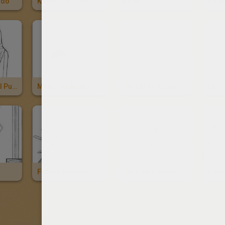
ado
Kiriku Con Ardillas
Kiriku
El Trabajo En El Pueblo
Madre De Kiriku
Pueblo De Kiriku Invadido Por Los Fetiches
Fetiche Mirador
Anciano Poblano
Guerr