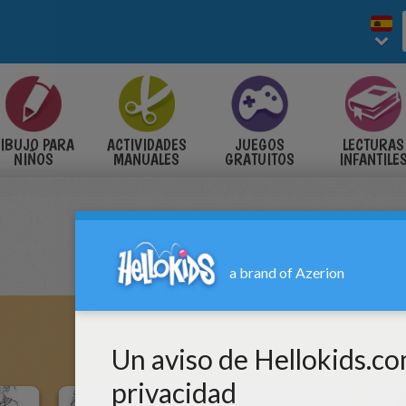
IBUJO PARA
ACTIVIDADES
JUEGOS
LECTURAS
NIÑOS
MANUALES
GRATUITOS
INFANTILE