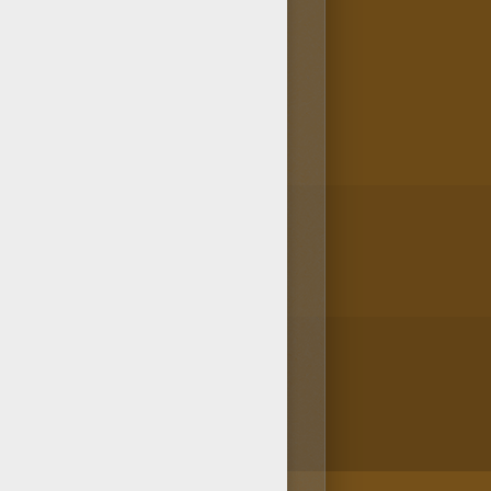
iku! así como muchos otros
e diseño de kiriku con tus
r KIRIKU.