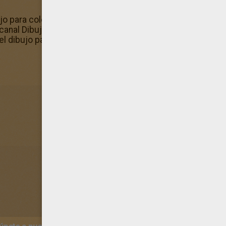
jo para colorear? ¡También te gustará este diseño de kir
canal Dibujos para colorear KIRIKU ¿Quieres compartir est
el dibujo para colorear de la sección Dibujos para colorea