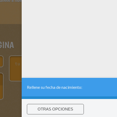
 únete a nuestro canal de vídeos para niños en Youtube:
http:/
GINA