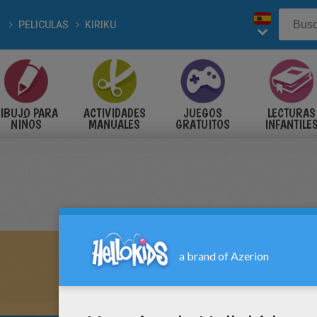
PELICULAS
KIRIKU
IBUJO PARA
ACTIVIDADES
JUEGOS
LECTURAS
NIÑOS
MANUALES
GRATUITOS
INFANTILE