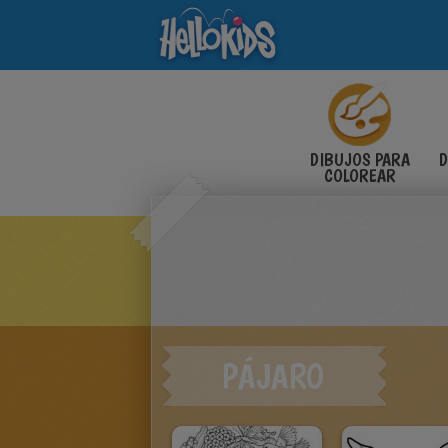
DIBUJOS PARA
D
COLOREAR
PÁJARO