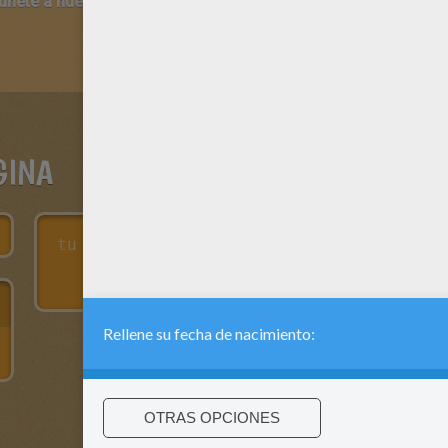
 únete a nuestro canal de vídeos para niños en Youtube:
http:/
GINA