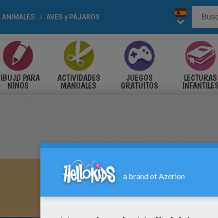
ANIMALES
AVES y PÁJAROS
IBUJO PARA
ACTIVIDADES
JUEGOS
LECTURAS
NIÑOS
MANUALES
GRATUITOS
INFANTILE