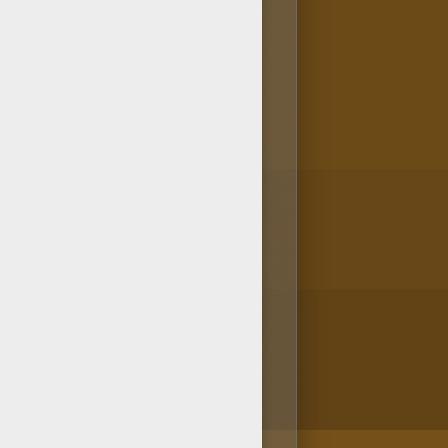
arezca a Dibujos de AVES y
llokids les gusta mucho este