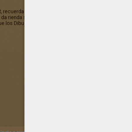
, recuerda los colores originales para que tu dibujo se p
io da rienda suelta a tu creatividad! A los miembros de He
e los Dibujos de AVES y pájaros son muy de moda.