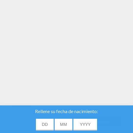
Animales de granja o del corral (gallos y gallinas,
conejos, cerdos, pavos, corderos, cabras...
Hasta dibujos mariposas, bichos, insectos,
moluscos y numerosos dinosaurios.
la selección es tan extensa que no podemos
citarlos todos. Escoge los
animales para
pintar
que
más prefieres y prepara la impresora
para colorear los dibujos como te guía tu
imaginación. Sabes que puedes también bajar a
tu ordenador una selección personalizada
de dibujos de animales para colorear. ¡A
pintar
anim
ales
en Hellokids!
Utilizamos cookies
para analizar el
tráfico y dar a
nuestros usuarios
la mejor
experiencia de
usuario. También
proporcionamos
DE ACUERDO
información sobre