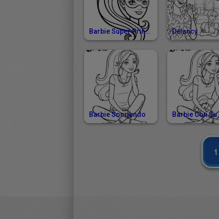
Barbie Súper Princesa
Delancy
Barbie Sonriendo
1