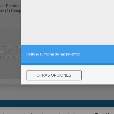
ear Barbie (192)
Juegos Gratuitos Barbie (4)
NOTICIAS DEL DÍA B
ie (1)
Dibujo para Niños Barbie (1)
RBIE de Mattel. Todos los mejores contenidos para disfrut
a BARBIE. Te ofrecer información sobre Barbie, concurso
r, noticias sobre Barbie y todas las nuevas aventuras de BA
:
support@hellokids.com
|
Conditions
|
Cookies
|
La configuració