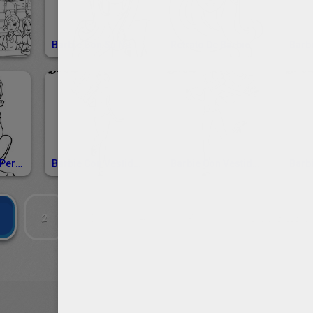
Barbie Con Su Nuevo Sweater
Retrato De Barbie
Barbie Con Su Perro
Barbie Con Vestidos Confortables
Barbie Con Vestidos De Deporte
2
3
4
5
SIGUIENTE »