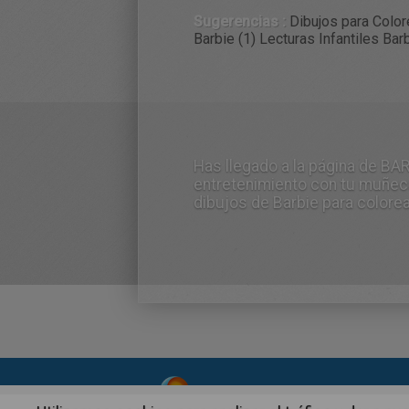
Sugerencias :
Dibujos para Color
Barbie (1)
Lecturas Infantiles Barb
Has llegado a la página de BA
entretenimiento con tu muñec
dibujos de Barbie para colorea
About
|
Advertising
| Contact