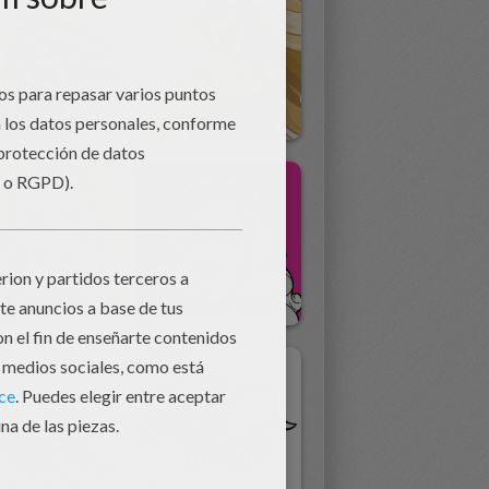
Dibujos De BARBIE Una Aventura De Sirenas Para Colorear
Dibujos Barbie Summer Para Colorear
Barbie Y Su Hermana
Barbie La Princesa