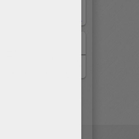
Barbie De Paseo Con Su Mascota
Barbie Y Su Cachorro
Barbie Lleva Un Falda Rayada
Barbie Está Sentada