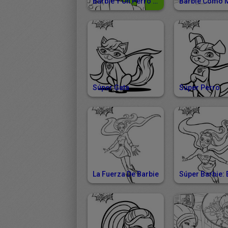
Barbie Y Un Perro Pequeño
Súper Gata
Súper Perro
La Fuerza De Barbie