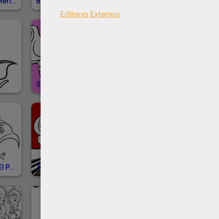
Barbie Como Merliah Con Su Abuelo Humana
Barbie Súper Muñenca
Barbie Súper Princesa Para Imprimir
Súper Barbie El Poder Del Diamante
Retrato De Barbie Super Princesa
Súper Barbie: El Poder De Volar
Traje De Súper Heroina De Barbie
Barbie Súper Mujer