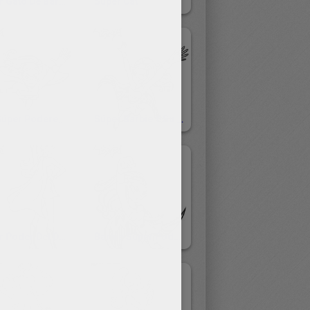
Súper Gato De Barbie
Súper Cat
Los Súper Poderes De Barbie
Súper Barbie Y Su Máscara Mágica
Súper Poder Del Diamante
Barbie Súper Poderosa