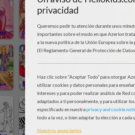
Dibujos De Barbie Y Las Zapatillas Mágicas Para Colorear
Dibujos De BARBIE Mariposa Y La Princesa De Las Hadas
Dibujos De BARBIE En Una Navidad Perfecta Para Colorear
Dibujos De Barbie En La Escuela De Princesas
Barbie And Ken Christmas
Barbie