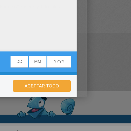
arbie (2)
Videos y Tutoriales
ar de horas de
s para ganar dvds de
Barbie
,
RBIE. ¡Yuppiiiii!
n de privacidad