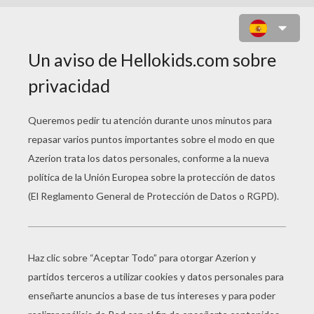
BARBIE
Barbie siempre está guapísima, y este tutorial Como dibuja
Esta guía te aprenderá paso a paso como dibujar y personali
que coge un lápiz, papel, una goma y algunos rotuladores 