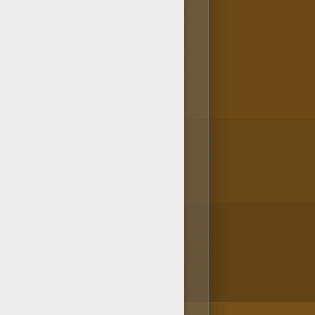
ibujo de Súper Cat para
itos dibujos para pintar. El