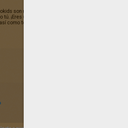
llokids son muy famosos. Sin embargo, reservamos este d
ú. ¡Eres un VIP, disfrútalo! Aquí te ofrecemos los más bon
 así como todos los recursos infantiles de Hellokids.
o