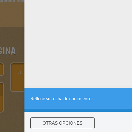
 únete a nuestro canal de vídeos para niños en Youtube:
http:/
GINA