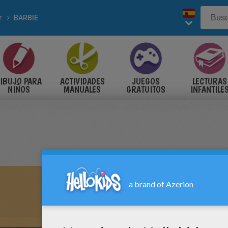
r
BARBIE
IBUJO PARA
ACTIVIDADES
JUEGOS
LECTURAS
NIÑOS
MANUALES
GRATUITOS
INFANTILE