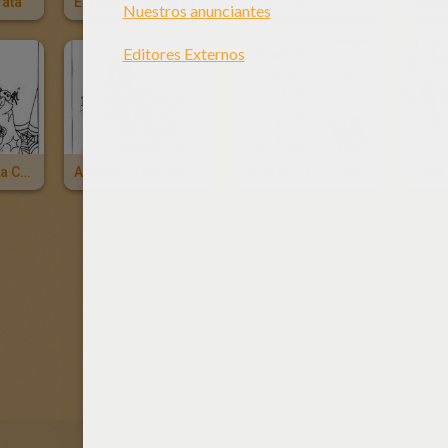
rata
Espada Y Calavera
Un Pirata
Balsa
La Telaraña Y La Calavera Halloween
Arañas Y Pocima Mágica
Telaraña Y Fantasmas
Jack 