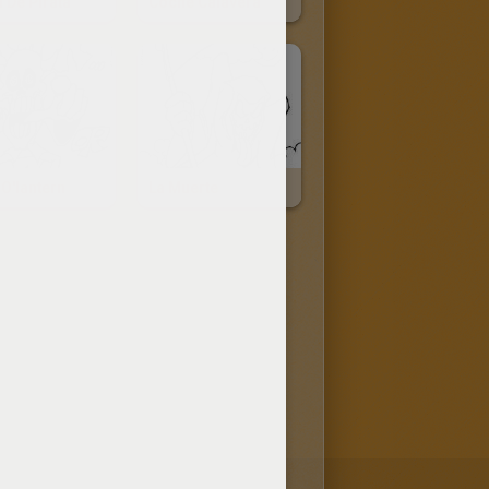
 De Pirata
Coche Calavera
O'lantern
La Muerte