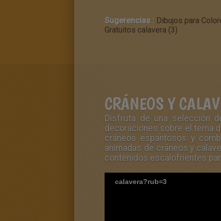
Sugerencias :
Dibujos para Color
Gratuitos calavera (3)
CRÁNEOS Y CALA
Disfruta de una selección d
decoraciones sobre el tema de
cráneos espantosos y combi
animadas de cráneos y calavera
contenidos escalofrientes par
calavera?rub=3