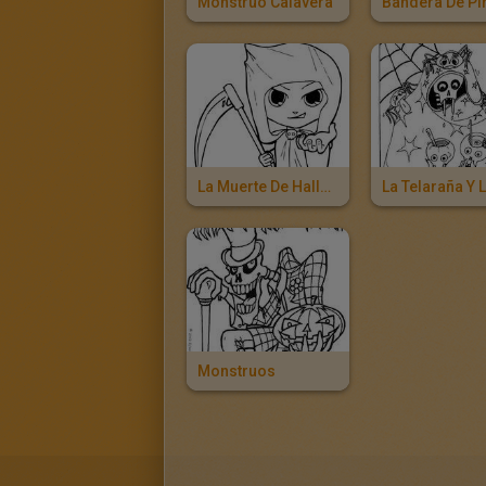
Monstruo Calavera
Bandera De Pi
La Muerte De Halloween
Monstruos