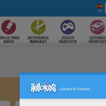
IBUJO PARA
ACTIVIDADES
JUEGOS
LECTURAS
NIÑOS
MANUALES
GRATUITOS
INFANTILE