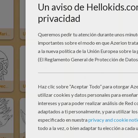
Una Calavera Mariachi Para El Dia De Los Muertos
Una Calavera Decorada Mexicana Para El Dia De Los Muertos
Escena Del Dia De Los Muertos Con Calaveras Y La Catrina
Una Calavera Decorada Del Dia De Los Muertos
Un Portavelas Calavera
Candelabro Calavera
Cabe