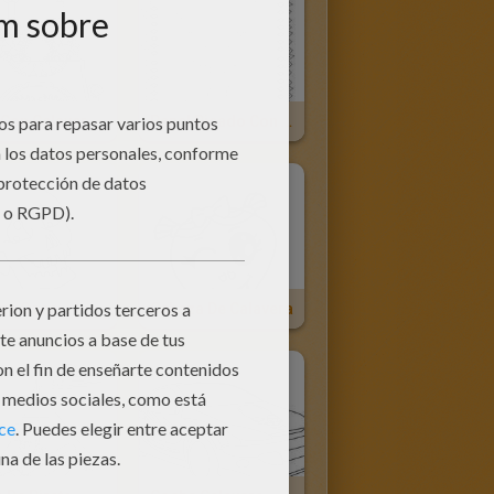
Altar Con Calavera Del Dia De Los Muertos
Papel Picado Con Calavera
za Osea
Cabeza De Calavera