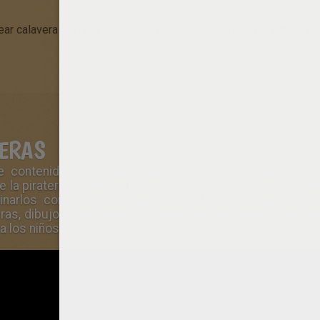
ear calavera (25)
Manualidades para niños calavera (7)
Dibujo pa
VERAS
e contenidos con calaveras chulas. Puedes aprender a
 la piratería o para
Halloween
con los pasos a pasos, apr
narlos con un disfraz de
esqueleto
. Hay juegos con
s, dibujos para pintar, tutoriales para aprender a dibuja
a los niños.