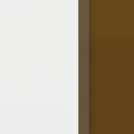
ra Niños calavera (4)
Juegos
 dibujar una calavera, hacer
ender a pintar calaveras como
 calaveras, muchas imagenes
r una calvera... y muchos otros