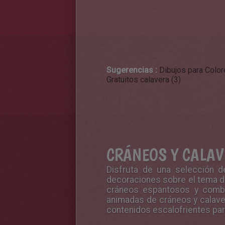
Sugerencias :
Dibujos para Color
Gratuitos calavera (3)
CRÁNEOS Y CALA
Disfruta de una selección d
decoraciones sobre el tema de
cráneos espantosos y combi
animadas de cráneos y calavera
contenidos escalofrientes par