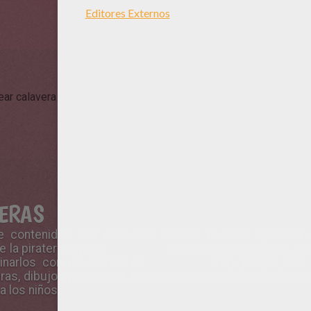
ear calavera (25)
Manualidades para niños calavera (7)
Dibujo pa
VERAS
e contenidos con calaveras chulas. Puedes aprender a
 la piratería o para
Halloween
con los pasos a pasos, apr
narlos con un disfraz de
esqueleto
. Hay juegos con
s, dibujos para pintar, tutoriales para aprender a dibuja
a los niños.