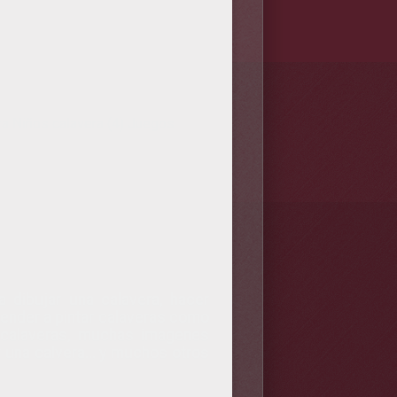
ra Niños calavera (4)
Juegos
 dibujar una calavera, hacer
ender a pintar calaveras como
 calaveras, muchas imagenes
r una calvera... y muchos otros