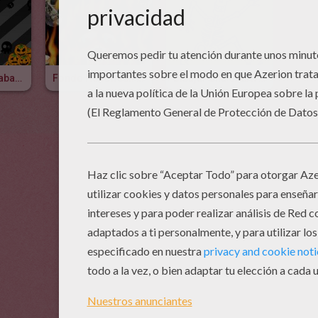
Calavera Y Calabaza
Fondo Halloween Calaveras Y Fuego
Dibujar Una CALAVERA