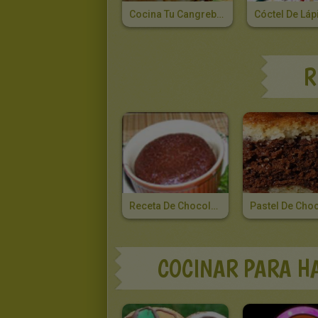
Cocina Tu Cangreburger Con Bob Esponja
R
Receta De Chocolate Fundido
COCINAR PARA H