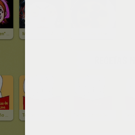
Tarta "Halloween" Con Cooking Mama 3
Monstruos De Ázucar Para Halloween
Sopa De Ojos Para Halloween
RECETAS 
Turrón Navideño De Almendras
Turrón Navideño De Yemas Y Coco
Turrón Simple De Navidad