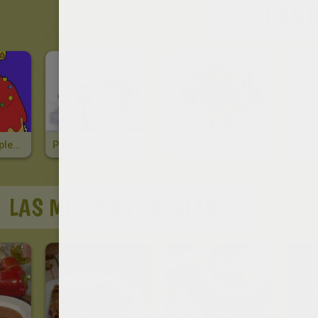
OTRAS 
Pastel De Cumpleaños
Pescado Con Tomates
Claras De Huevos Y Leche
Roll
LAS MEJORES RECETAS