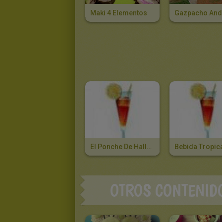
Maki 4 Elementos
Gazpacho And
El Ponche De Halloween
Bebida Tropic
OTROS CONTENID