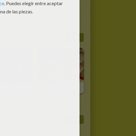
Más
Garbanzos Con Bacalao
Arroz De Ayuno
Más