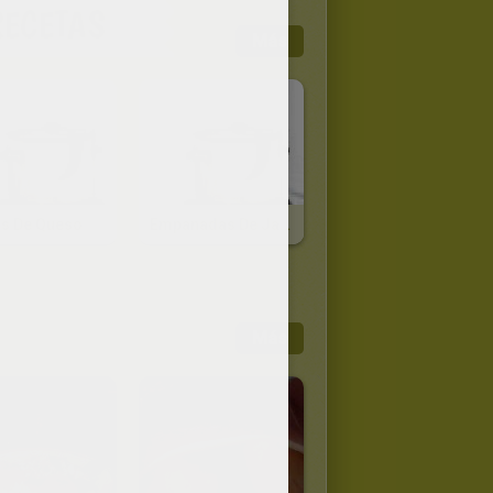
RECETAS
Más
os De Queso
Empanadas De Jamón Y Queso
Más