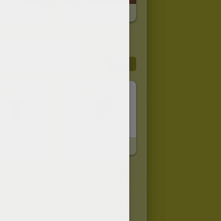
Ensalada De Mariscos
Melón Con Jamón
ÓCTELES
Más
olos
Calor Torrido