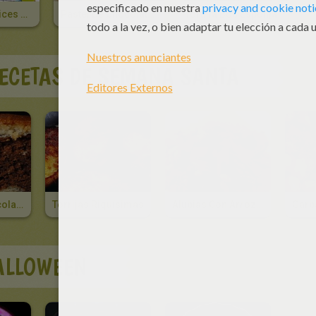
Cóctel De Lápices De Colores
Pastel De Chocolate De Pascua
Tortilla Bob Esponja
ECETAS DE SEMANA SANTA
Pastel De Chocolate De Pascua
Torrijas Riquísimas
Alubias Con Arroz E Hinojo
ALLOWEEN