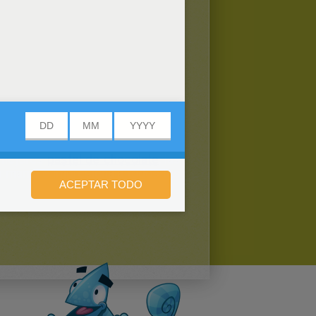
s mejores
pastel de chocolate
, las
 tu mamá e impresiona a todos tus