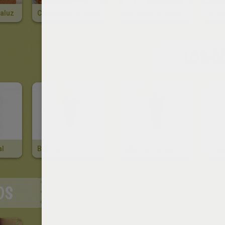
aluz
Canenoles Al Dente
Ensalada De Lechugas Y Cebolla
LOS C
al
Bebida Pollito
Bebida Dracula
Diab
OS