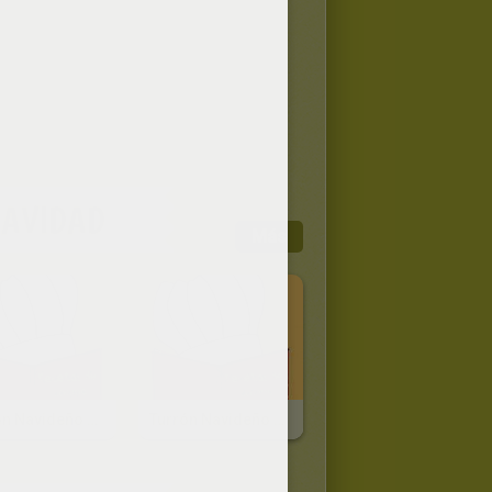
NAVIDAD
Más
Turrón Navideño De Mazapán
Turrón Navideño De Pistachos Y Almendras