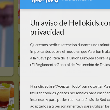
Las Hadas, Bollos De Cumpleaños
Los Churros
Maki 4 Elementos
Tarta De Chuches