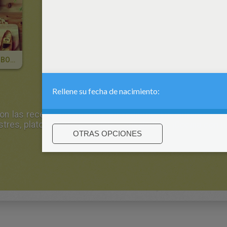
Hamburguesa BOB ESPONJA Con Patatas Fritas
con las recetas propuestas en Yodibujo. Encontrarás lo
stres, platos fuertes, coctéles, ensaladas... ¡Cocina con