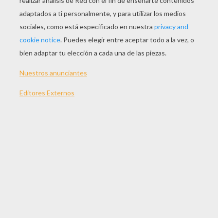
Kubo Y Las Dos Cuerdas Mágicas
X-Men: Apocalipsis
Alicia A Través Del Espejo
El Hogar De Miss Peregrine Para Niños Peculiares
OTROS CONTENIDOS