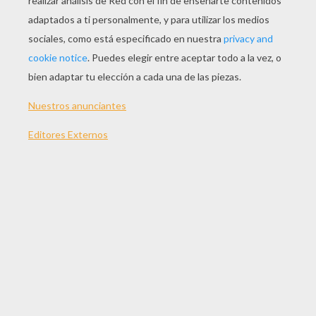
85 min
año
2014 (Canadá, Corea del Sur, Estados Unidos)
Sinopsis
La ardilla Surly y su amigo Buddy planean dar el
gran golpe de su vida a una tienda de frutos
secos. Prácticamente sin darse cuenta, se ven
enfrascados en el atraco a un banco que planean
a su vez unos gángsters. Operación Cacahuete
es una divertida comedia de aventuras para toda
la familia. A partir del 22 de agosto, los más
pequeños de la casa podrán disfrutar de… ¡Un
plan delicioso!
Dirigida por
Peter Lepeniotis
Actores principales
Maya Rudolph, Katherine Heigl, Will Arnett,