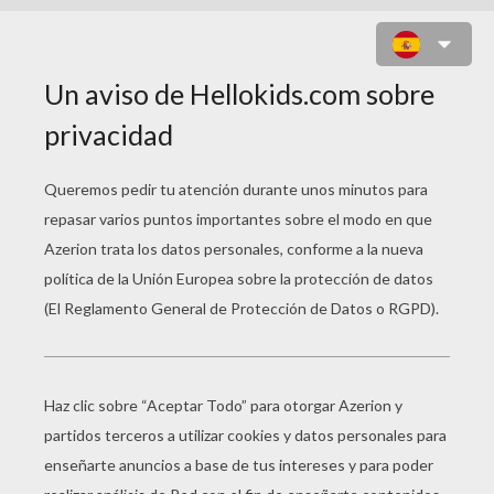
OPERACIÓN CACAHUETE
Título original
The Nut Job
Fecha de estreno
22 de agosto de 2014
Duración