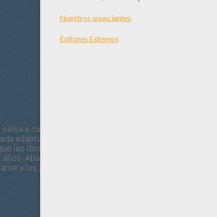
 selva a cargo de Disney y el polifacético Jon Favreau, con
da adaptación es una versión de acción real escrita por J
l que las dos anteriores de 1967 y 1994, se contará la vida 
 años. Abandonado en la selva, es recogido por una manad
rse a los peligros de la selva por sí mismo.