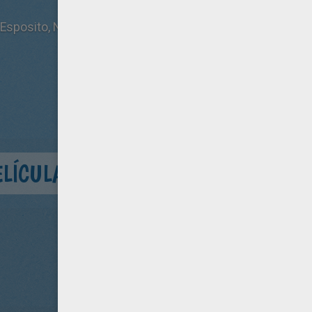
Esposito, Neel Sethi
ELÍCULA