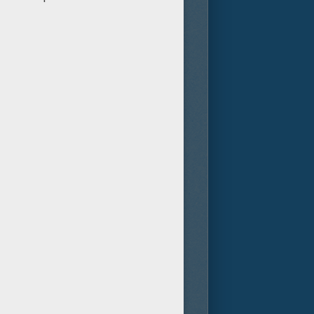
ocido por dirigir la saga del
ustin Marks (Street Fighter:
del famoso niño de la selva.
a de lobos, quienes le crían