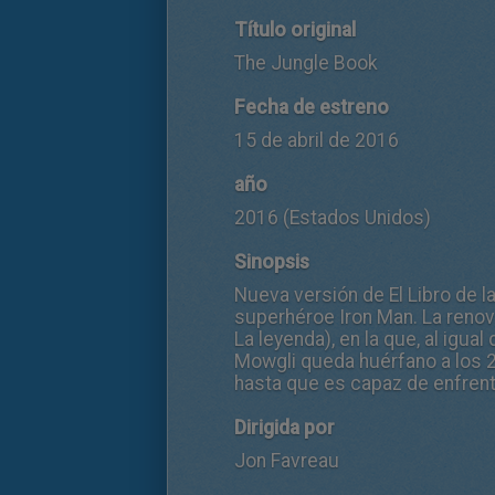
Título original
The Jungle Book
Fecha de estreno
15 de abril de 2016
año
2016 (Estados Unidos)
Sinopsis
Nueva versión de El Libro de la
superhéroe Iron Man. La renova
La leyenda), en la que, al igua
Mowgli queda huérfano a los 2
hasta que es capaz de enfrenta
Dirigida por
Jon Favreau