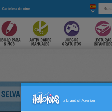
Cartelera de cine
IBUJO PARA
ACTIVIDADES
JUEGOS
LECTURAS
NIÑOS
MANUALES
GRATUITOS
INFANTILE
 SELVA