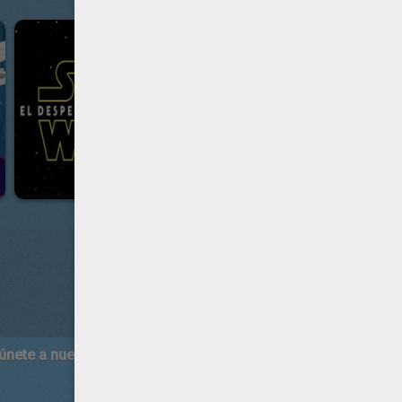
 únete a nuestro canal de vídeos para niños en Youtube:
http:/