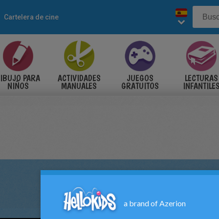
Cartelera de cine
IBUJO PARA
ACTIVIDADES
JUEGOS
LECTURAS
NIÑOS
MANUALES
GRATUITOS
INFANTILE