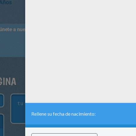
 Años
 únete a nuestro canal de vídeos para niños en Youtube:
http:/
GINA