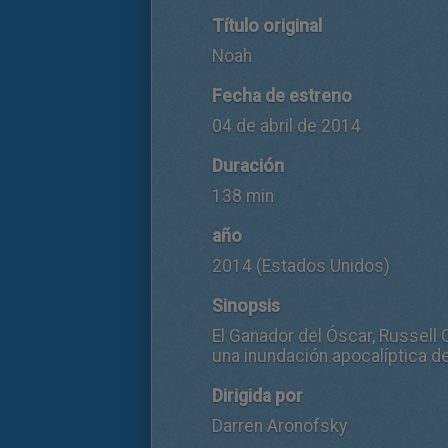
Título original
Noah
Fecha de estreno
04 de abril de 2014
Duración
138 min
año
2014 (Estados Unidos)
Sinopsis
El Ganador del Óscar, Russell
una inundación apocalíptica d
Dirigida por
Darren Aronofsky