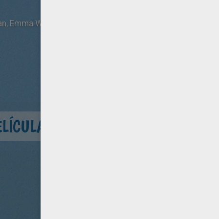
man, Emma Watson, Anthony Hopkins, Russell Crowe
ELÍCULA