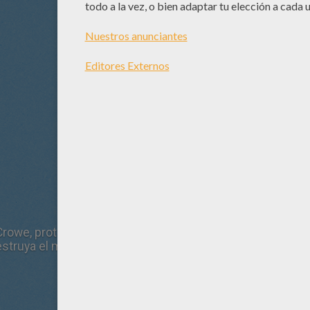
 Crowe, protagoniza Noé. Un hombre elegido por Dios para 
estruya el mundo.