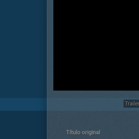
Trail
Título original