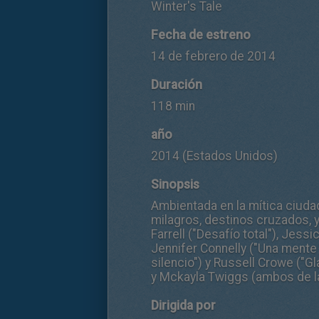
Winter's Tale
Fecha de estreno
14 de febrero de 2014
Duración
118 min
año
2014 (Estados Unidos)
Sinopsis
Ambientada en la mítica ciuda
milagros, destinos cruzados, y 
Farrell ("Desafío total"), Jes
Jennifer Connelly ("Una mente m
silencio") y Russell Crowe ("G
y Mckayla Twiggs (ambos de l
Dirigida por