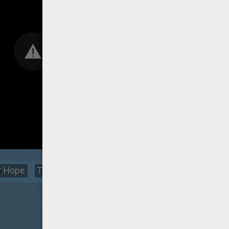
er Hope
Trailer
Clip Habia entrado a robar
Spot 2