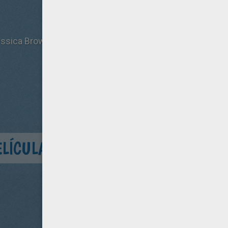
sica Brown Findlay, Colin Farrell
ELÍCULA