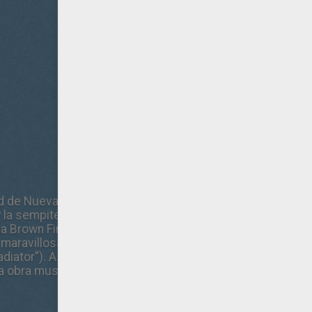
d de Nueva York y abarcando más de un siglo, "Cuento de I
la sempiterna lucha entre el bien y el mal. La película est
sica Brown Findlay (de la televisiva "Downtown Abbey"), y 
aravillosa"), William Hurt ("El beso de la mujer araña"), Ev
ladiator"). Asimismo "Winter's Tale" presenta a dos nuevo
a obra musical "Once" de Broadway.)