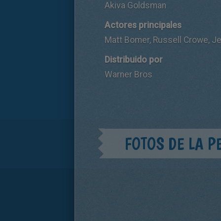
Akiva Goldsman
Actores principales
Matt Bomer, Russell Crowe, Jes
Distribuido por
Warner Bros
FOTOS DE LA P