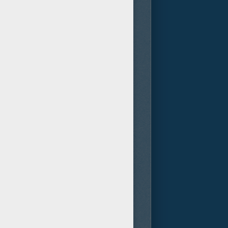
nvierno" es una historia de
á protagonizada por Colin
los ganadores del Oscar®
a Marie Saint ("La ley del
s jóvenes actores Ripley Sobo