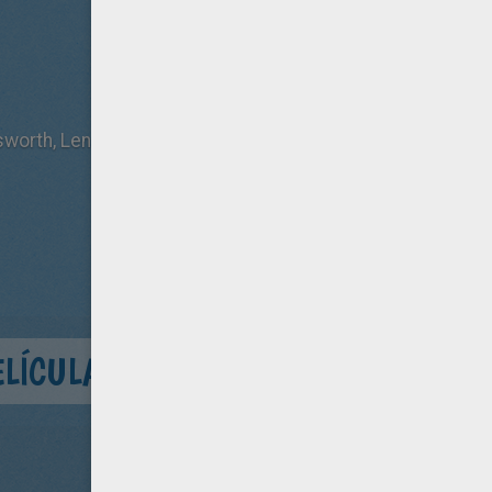
worth, Lenny Kravitz, Philip Seymour Hoffman, Josh Hutc
ELÍCULA