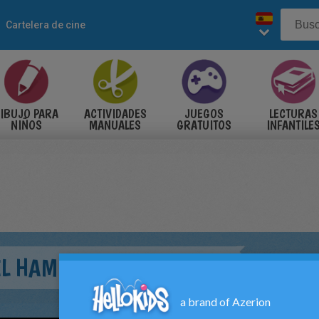
Cartelera de cine
IBUJO PARA
ACTIVIDADES
JUEGOS
LECTURAS
NIÑOS
MANUALES
GRATUITOS
INFANTILE
EL HAMBRE: EN LLAMAS