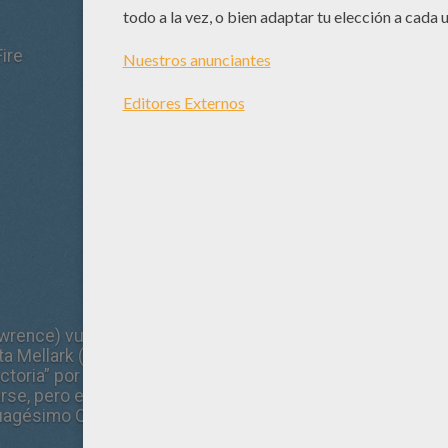
ire
wrence) vuelve a casa sana y salva tras ganar los Septu
a Mellark (Josh Hutcherson). Ganar significa tener que dej
ctoria” por los diferentes distritos. A lo largo del camino
se, pero en el Capitolio continúa todo bajo control mient
tuagésimo Quintos Juegos del Hambre (El Vasallaje), una