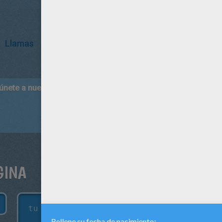
a
Llamas
 únete a nuestro canal de vídeos para niños en Youtube:
http:/
GINA