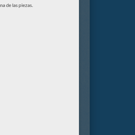
agésimo Cuartos Juegos del
ar atrás a familia y amigos, y
, Katniss se da cuenta de que
ras el Presidente Snow (Donald
 competición que cambiará