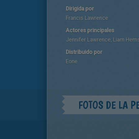
Dirigida por
Francis Lawrence
Actores principales
Jennifer Lawrence, Liam Hems
Distribuido por
Eone
FOTOS DE LA P