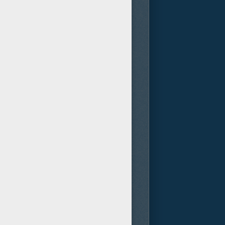
o visual del taquillazo "300",
ar) y nos narra los intentos del
 curso de la guerra. "300: El
taneadas por Xerxes (mortal