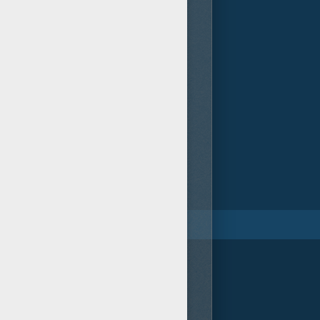
gloria
Spot War Pigs