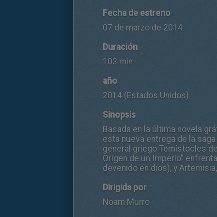
Fecha de estreno
07 de marzo de 2014
Duración
103 min
año
2014 (Estados Unidos)
Sinopsis
Basada en la última novela gráf
esta nueva entrega de la saga é
general griego Temístocles de 
Origen de un Imperio" enfrent
devenido en dios), y Artemisia
Dirigida por
Noam Murro