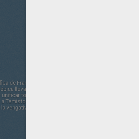
ica de Frank Miller, Xerxes, y narrada en el impactante estil
pica lleva la acción al campo de batalla (esta vez, en el m
unificar toda Grecia dirigiendo el cambio que modificará el
a a Temístocles contra las invasoras fuerzas persas capi
, la vengativa comandante de la armada persa.