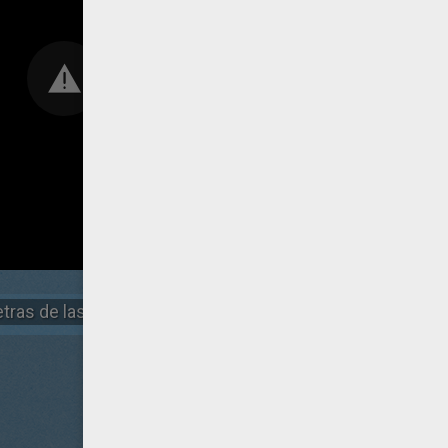
tras de las camaras
Clip La historia
Spot Abrazad la 