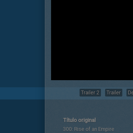
Trailer 2
Trailer
De
Título original
300: Rise of an Empire