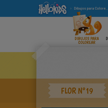
Dibujos para Colorear
DIBUJOS PARA
D
COLOREAR
FLOR N°19