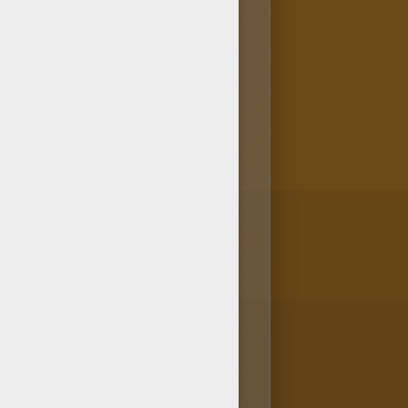
r N°19! así como muchos otros
°19 forma parte de los dibujos
intar. ¡Puedes pintar tu
oloreable con lápices o