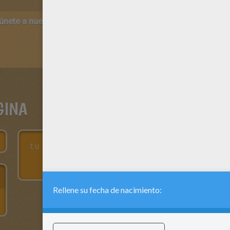
 únete a nuestro canal de vídeos para niños en Youtube:
http:/
GINA