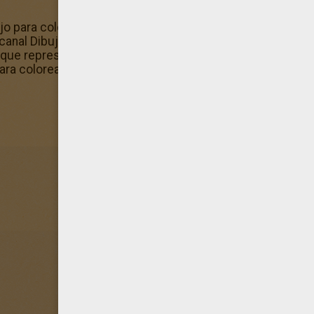
jo para colorear? ¡También te gustará este diseño de Flo
canal Dibujos de FLORES para pintar Este diseño de Flor N
que representa muy bien el canal Dibujos de FLORES para p
para colorear o imprimir en blanco y negro para pintar tu c