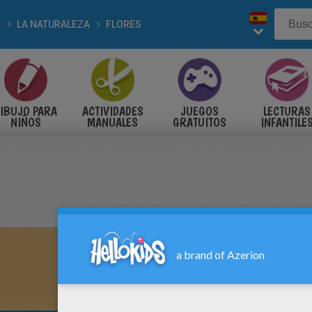
LA NATURALEZA
FLORES
IBUJO PARA
ACTIVIDADES
JUEGOS
LECTURAS
NIÑOS
MANUALES
GRATUITOS
INFANTILE