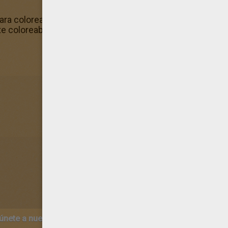
para colorear! ¡A esta hermosa lamina de Flor N°7 le falta
e coloreable de Flor N°7 porque los Dibujos de FLORES p
 únete a nuestro canal de vídeos para niños en Youtube:
http:/