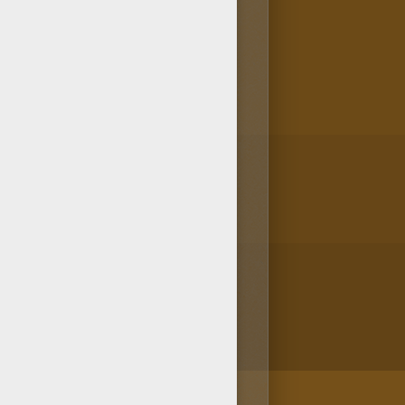
n los colores. A los miembros de
ara pintar son muy de moda.
/bit.ly/20IQovi