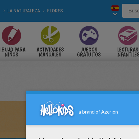
LA NATURALEZA
FLORES
IBUJO PARA
ACTIVIDADES
JUEGOS
LECTURAS
NIÑOS
MANUALES
GRATUITOS
INFANTILE