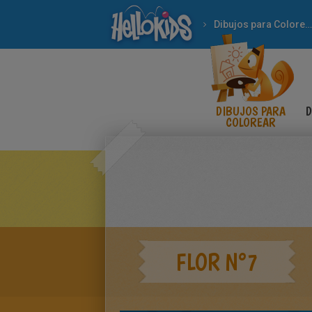
Dibujos para Colorear
DIBUJOS PARA
D
COLOREAR
FLOR N°7