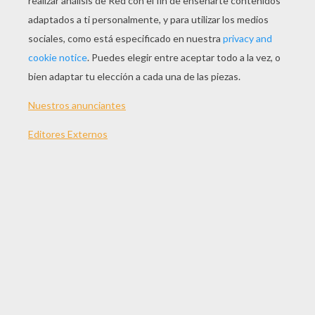
Amapola
La Sagaz Princesa
El Ratoncillo Blanco
Barba Azul
OTROS CONTENIDOS