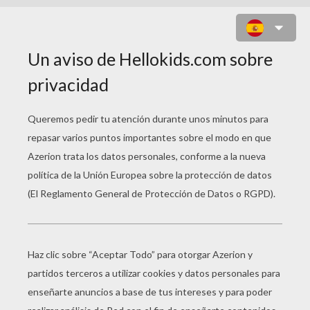
CUENTOS CLÁSICOS
Rapunzel
Caperucita Roja