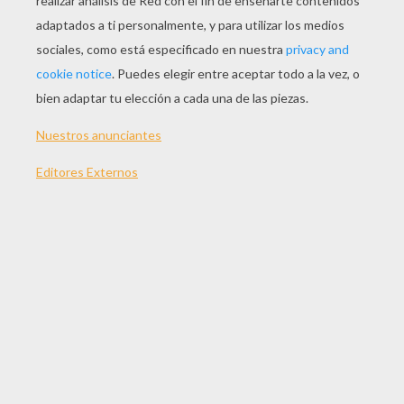
mucho bien -dijo Caperucita Roja. -¡Qué buena
idea! -comentó la madre de la niña, e
inmediatamente empezó a preparar una cesta
para que Caperucita Roja le llevara a la abuelita.
Cuando la cesta estuvo lista, la niña se puso la
capa roja y se despidió de su madre. -No te
distraigas por el camino, hija. Ve directamente
a casa de la abuelita. Recuerda que hay muchos
peligros en el bosque. -Así lo haré, mamá. No te
preocupes -dijo Caperucita Roja. Caperucita
olvidó bien pronto su promesa y se distrajo con
unas flores y unas mariposas de colores. Luego
vio otras más hermosas un poco más allá y así,
poco a poco, se fue desviando del camino. De
repente, apareció por entre los árboles un lobo
feroz. -¿Quién eres y qué haces aquí? -preguntó
el lobo. La niña respondió: -Me llaman
Caperucita Roja y estoy recogiendo flores para
llevarle a mi abuelita, que está enferma. -Te