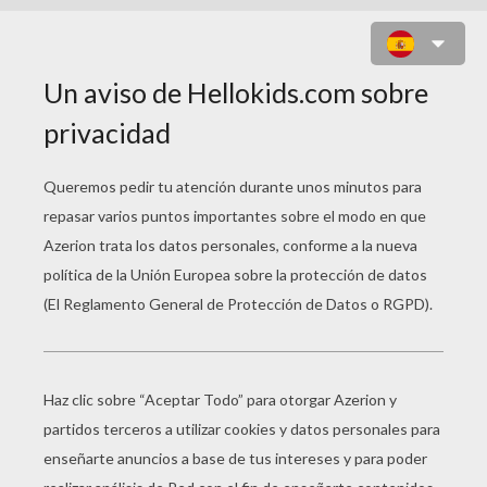
CAPERUCITA ROJA
PÁGINA 1 / 3
É
rase una vez una niña que vivía en el bosque
con su madre; todos la llamaban Caperucita
Roja, pues siempre se ponía una capa roja que
le había regalado su abuelita. Cierta mañana,
llegó un mensajero trayendo una carta con la
noticia de que la abuelita no se sentía muy bien
de salud. -Una buena sopa de verduras le haría