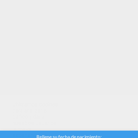
Mandala Tela De Araña
Mandala Símbolos Celtas
Descubre la sección de dibujos de
mandalas infantiles para colorear de
Yodibujo.com. Es una sección de dibujos
para colorear de mandalas adaptada a tu
edad.
Utilizamos cookies
para analizar el
tráfico y dar a
nuestros usuarios
la mejor
experiencia de