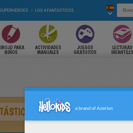
SUPERHEROES
LOS 4 FANTASTICOS
IBUJO PARA
ACTIVIDADES
JUEGOS
LECTURAS
NIÑOS
MANUALES
GRATUITOS
INFANTILE
NTÁSTICOS