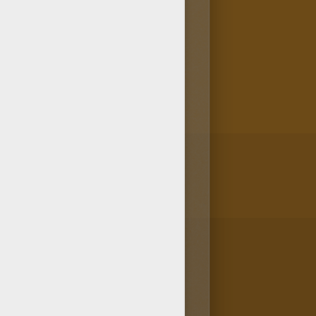
os usuarios porque es el
 buen gusto! Mejora tu
con las herramientas de la
ANTASTICOS!