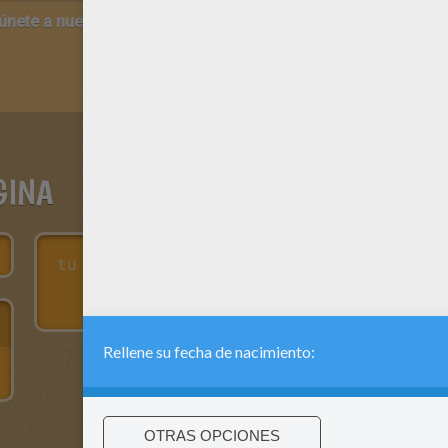
 únete a nuestro canal de vídeos para niños en Youtube:
http:/
GINA