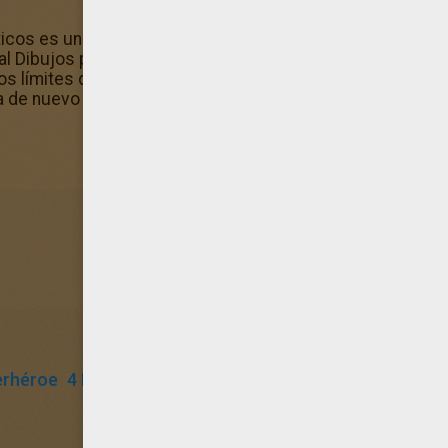
sticos es uno de los dibujos más seleccionado por nuestr
al Dibujos para colorear LOS 4 FANTASTICOS. ¡Tienes muy
os límites del diseño 3 de Los 4 Fantásticos, y diviértete 
za de nuevo con todos los Dibujos para colorear LOS 4 F
erhéroe
4 Fantasticos