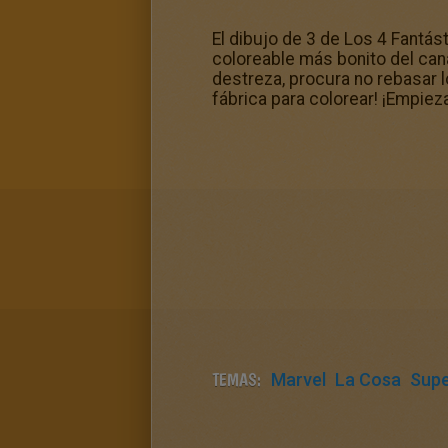
El dibujo de 3 de Los 4 Fantá
coloreable más bonito del can
destreza, procura no rebasar l
fábrica para colorear! ¡Empie
TEMAS:
Marvel
La Cosa
Sup