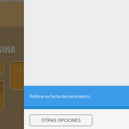
 únete a nuestro canal de vídeos para niños en Youtube:
http:/
GINA