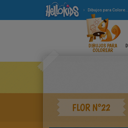
Dibujos para Colorear
DIBUJOS PARA
D
COLOREAR
FLOR N°22