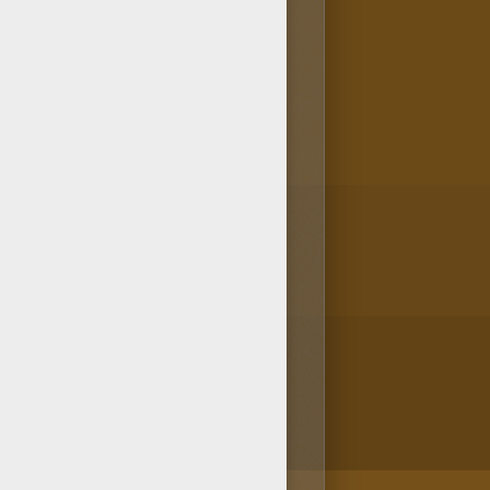
r N°22! así como muchos otros
s Dibujos de FLORES para