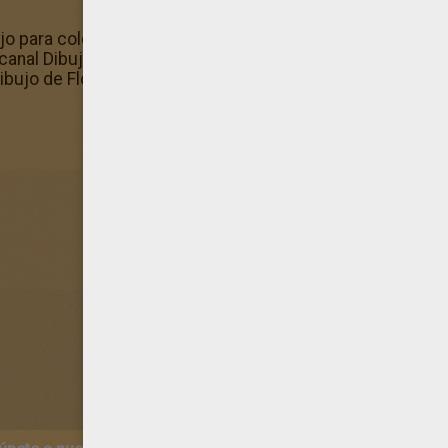
jo para colorear? ¡También te gustará este diseño de Flo
canal Dibujos de FLORES para pintar ¡Descubre los nuevo
ibujo de Flor N°22 a los fans de dibujos para pintar!