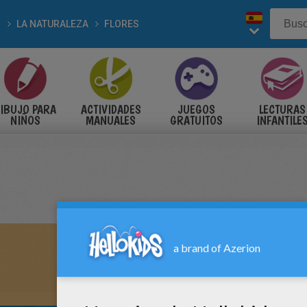
LA NATURALEZA
FLORES
IBUJO PARA
ACTIVIDADES
JUEGOS
LECTURAS
NIÑOS
MANUALES
GRATUITOS
INFANTILE