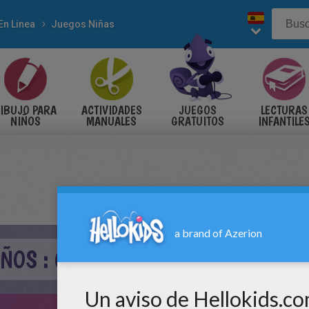
En Linea
Juegos Niñas
IBUJO PARA
ACTIVIDADES
JUEGOS
LECTURAS
NIÑOS
MANUALES
GRATUITOS
INFANTILE
ÑOS : CARLEY FUN TATTOO