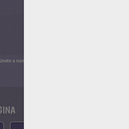
 únete a nuestro canal de vídeos para niños en Youtube:
http:/
GINA