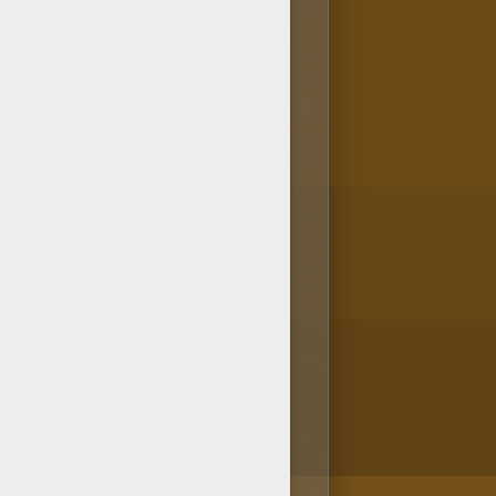
lí encontrarás muchos más!
do los códigos de colores
ear muchos dibujos para pintar