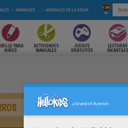
ALES
ANIMALES SALVAJES
ANIMALES DE LA SELVA
IBUJO PARA
ACTIVIDADES
JUEGOS
LECTURAS
NIÑOS
MANUALES
GRATUITOS
INFANTILE
RROS