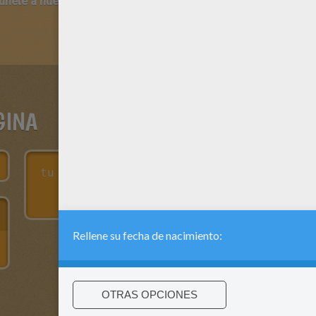
 únete a nuestro canal de vídeos para niños en Youtube:
http:/
GINA