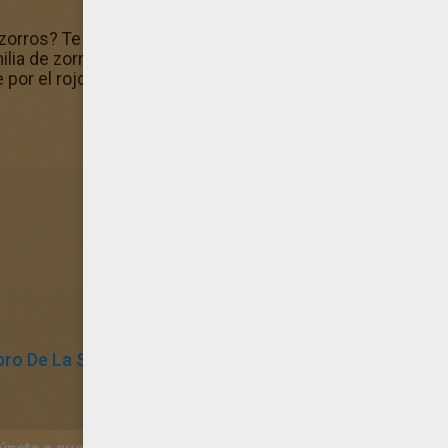
zorros? Te invitamos a visitar los dibujos para pintar. ¡Al
lia de zorros y da rienda suelta a tu imaginación rompien
 por el rojo, escoge los colores a ciegas y ponte a color
ibro De La Selva