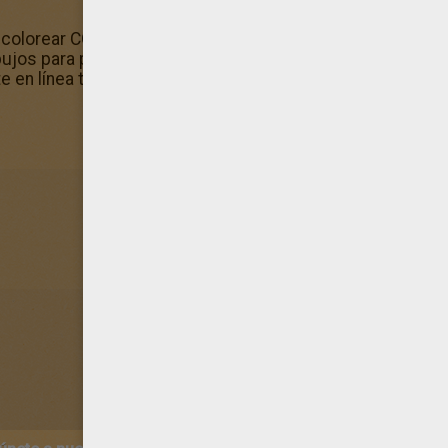
a colorear COCHES DEPORTIVOS? ¡Por supuesto que sí ya q
ujos para pintar! ¡Colorear desarrolla tu creatividad! Pin
 en línea te ayudará a afirmar tu personalidad artística.