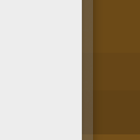
ue has escogido el dibujo
tar la lamina de coche PORSCHE