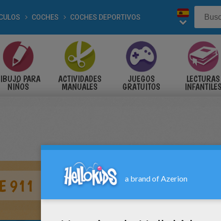
CULOS
COCHES
COCHES DEPORTIVOS
IBUJO PARA
ACTIVIDADES
JUEGOS
LECTURAS
NIÑOS
MANUALES
GRATUITOS
INFANTILE
E 911