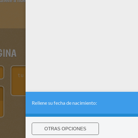
 únete a nuestro canal de vídeos para niños en Youtube:
http:/
GINA