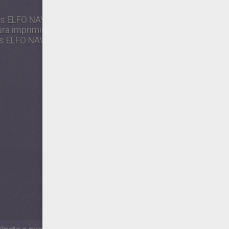
s ELFO NAVIDEÑO con la fábrica para colorear, y guárdalo 
ura imprimir Juegos de unir puntos NAVIDAD ¡Vuélvete todo
 ELFO NAVIDEÑO según te guíe tu creatividad! ¡No olvides 