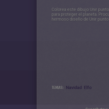
Colorea este dibujo Unir punto
para proteger el planeta. Proc
hermoso diseño de Unir puntos
TEMAS:
Navidad
Elfo