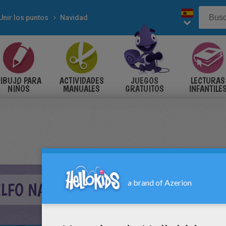
Unir los puntos
Navidad
IBUJO PARA
ACTIVIDADES
JUEGOS
LECTURAS
NIÑOS
MANUALES
GRATUITOS
INFANTILE
ELFO NAVIDEÑO