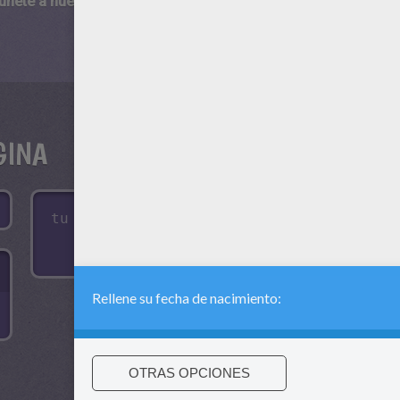
 únete a nuestro canal de vídeos para niños en Youtube:
http:/
GINA