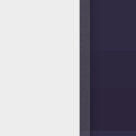
a tu ordenador. ¡Ahorra papel
 un artista y pinta este
imprimir tu dibujo!