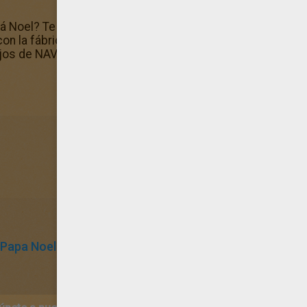
pá Noel? Te proponemos más en la sección Dibujos de NAV
n la fábrica para colorear, y guárdalo a tu ordenador. ¡Ah
ujos de NAVIDAD para colorear
Papa Noel
Papá