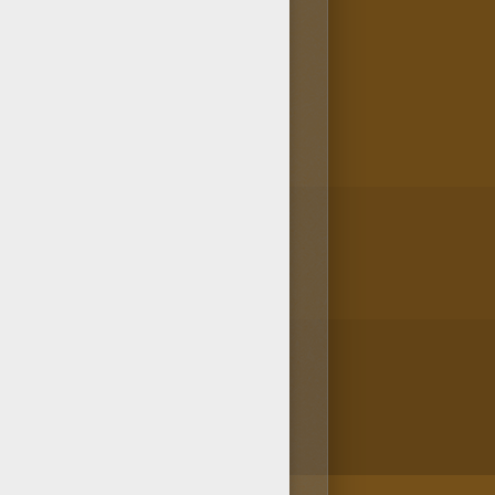
IDAD para colorear. Colorea
orra papel para proteger el