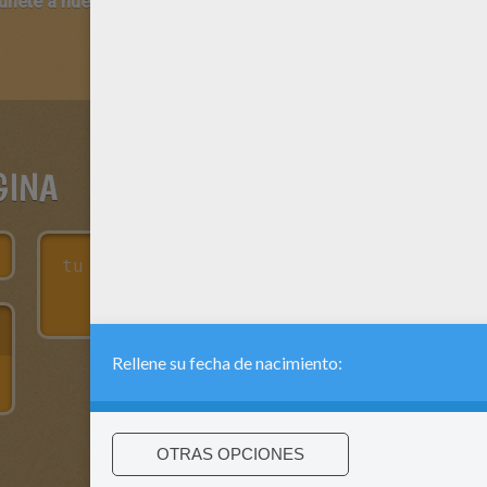
 únete a nuestro canal de vídeos para niños en Youtube:
http:/
GINA