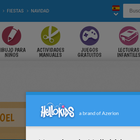
FIESTAS
NAVIDAD
IBUJO PARA
ACTIVIDADES
JUEGOS
LECTURAS
NIÑOS
MANUALES
GRATUITOS
INFANTILE
OEL