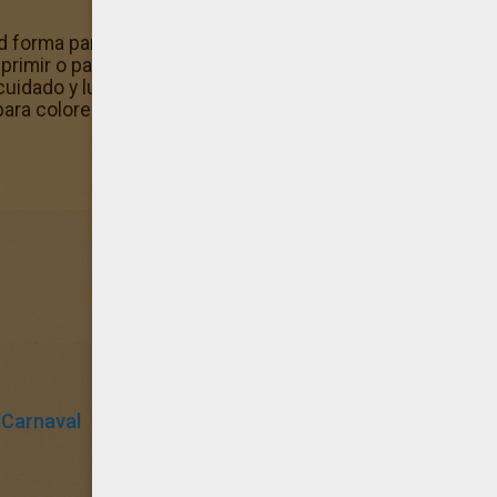
ad forma parte del conjunto de Dibujos de NAVIDAD para 
mprimir o para colorear online. Al colorear e imprimir este
uidado y luego colgarlo en la pared de tu cuarto así como
ara colorear.
 Carnaval
Papa Noel
Papá