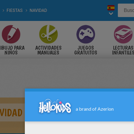
FIESTAS
NAVIDAD
IBUJO PARA
ACTIVIDADES
JUEGOS
LECTURAS
NIÑOS
MANUALES
GRATUITOS
INFANTILE
VIDAD