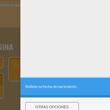
 únete a nuestro canal de vídeos para niños en Youtube:
http:/
GINA