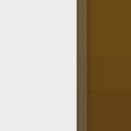
colorear que te proponemos en
 diseño de Disfraz de Navidad
 todos los otros dibujos de la