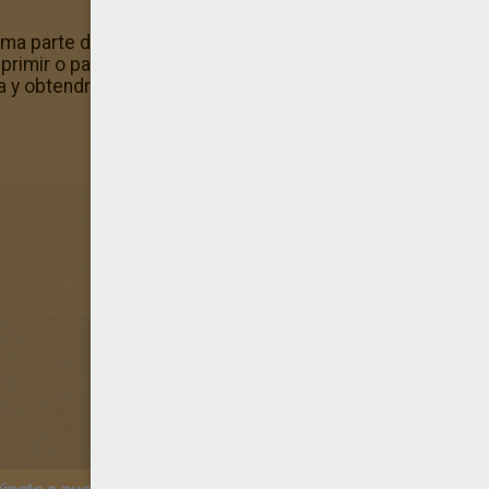
rma parte del conjunto de Dibujos de MILEY CYRUS para 
primir o para colorear online. Para pintar el dibujo de Miley
nea y obtendrás un magnífico dibujo para colorear personali