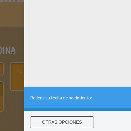
 únete a nuestro canal de vídeos para niños en Youtube:
http:/
GINA