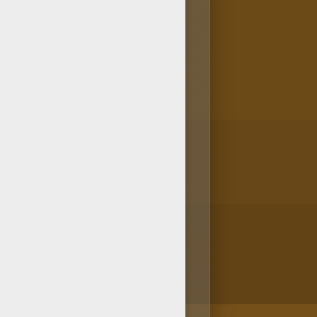
colorear que te proponemos en
 posando, es muy fácil. Utiliza
zados.