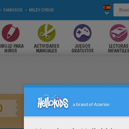
FAMOSOS
MILEY CYRUS
IBUJO PARA
ACTIVIDADES
JUEGOS
LECTURAS
NIÑOS
MANUALES
GRATUITOS
INFANTILE
O